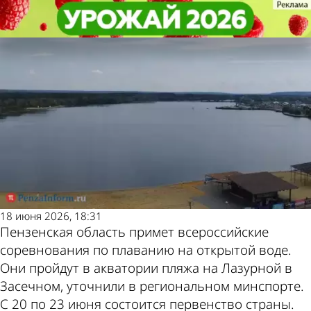
Спорт
Спорт
В регионе пройдут первенство и
В регионе пройдут первенство и
Другие новости по
Погода и курсы
чемпионат России по плаванию
чемпионат России по плаванию
теме
валют в Пензе
18 июня 2026, 18:31
Пензенская область примет всероссийские
соревнования по плаванию на открытой воде.
Они пройдут в акватории пляжа на Лазурной в
Засечном, уточнили в региональном минспорте.
С 20 по 23 июня состоится первенство страны.