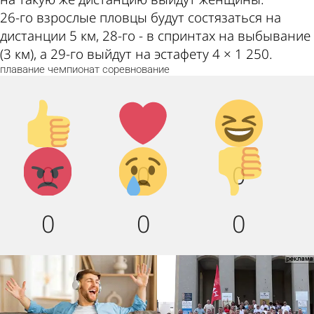
26-го взрослые пловцы будут состязаться на
дистанции 5 км, 28-го - в спринтах на выбывание
(3 км), а 29-го выйдут на эстафету 4 × 1 250.
плавание
чемпионат
соревнование
Палец
Лайк!
Дикий
вверх!
смех!
Агрессия!
Грусть :
Палец
0
0
0
(
вниз!
0
0
0