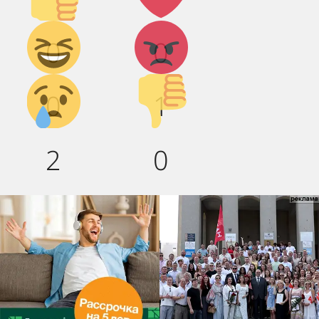
Дикий
Агрессия!
0
0
смех!
Грусть :(
Палец
0
1
вниз!
2
0