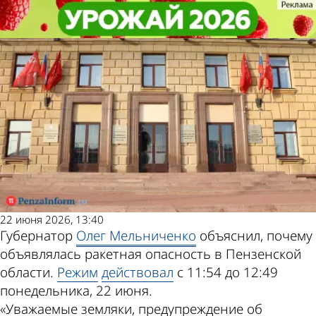
Общество
Общество
Губернатор объяснил введение
Губернатор объяснил введение
Другие новости по
Погода и курсы
режима ракетной опасности
режима ракетной опасности
теме
валют в Пензе
22 июня 2026, 13:40
Губернатор
Олег Мельниченко
объяснил, почему
объявлялась ракетная опасность в Пензенской
области.
Режим
действовал
с 11:54 до 12:49
понедельника, 22 июня.
«Уважаемые земляки, предупреждение об