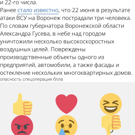
и 22-го числа.
Ранее
стало
известно
, что 22 июня в результате
атаки ВСУ на Воронеж пострадали три человека.
По словам губернатора Воронежской области
Александра Гусева, в небе над городом
уничтожили несколько высокоскоростных
воздушных целей. Повреждены
производственные объекты одного из
предприятий, автомобили, а также фасады и
остекление нескольких многоквартирных домов.
опасность
спецоперация
бпла
Палец
Лайк!
Дикий
вверх!
смех!
Агрессия!
Грусть :(
Палец
1
0
0
вниз!