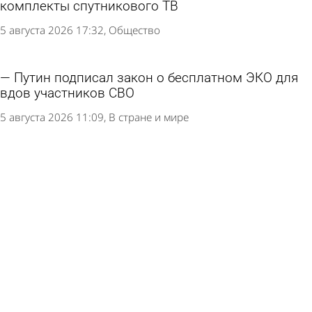
комплекты спутникового ТВ
5 августа 2026 17:32
Общество
Путин подписал закон о бесплатном ЭКО для
вдов участников СВО
5 августа 2026 11:09
В стране и мире
Пять человек стали жертвами налета
беспилотников на Подмосковье, еще шесть
пострадали. Что известно на данный момент?
4 августа 2026 09:41
В стране и мире
Над Пензенской областью подавили работу
БПЛА
4 августа 2026 07:22
Происшествия