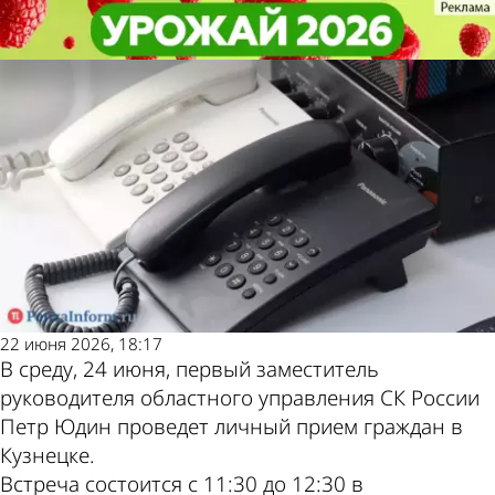
Общество
Общество
24 июня в СКР выслушают
24 июня в СКР выслушают
Другие новости по
Погода и курсы валют
жителей Кузнецкого района
жителей Кузнецкого района
теме
в Пензе
22 июня 2026, 18:17
В среду, 24 июня, первый заместитель
руководителя областного управления СК России
Петр Юдин проведет личный прием граждан в
Кузнецке.
Встреча состоится с 11:30 до 12:30 в