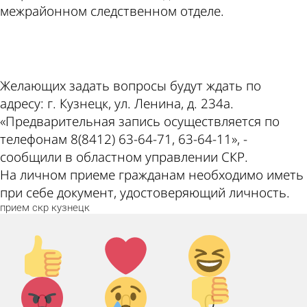
межрайонном следственном отделе.
ad
Желающих задать вопросы будут ждать по
адресу: г. Кузнецк, ул. Ленина, д. 234а.
«Предварительная запись осуществляется по
телефонам 8(8412) 63-64-71, 63-64-11», -
сообщили в областном управлении СКР.
На личном приеме гражданам необходимо иметь
при себе документ, удостоверяющий личность.
прием
скр
кузнецк
Палец
Лайк!
Дикий
вверх!
смех!
Агрессия!
Грусть
Палец
0
0
0
:(
вниз!