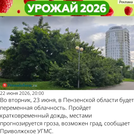
Общество
Общество
23 июня в Пензенской области
23 июня в Пензенской области
Другие новости по
Погода и курсы
возможны гроза и град
возможны гроза и град
теме
валют в Пензе
22 июня 2026, 20:00
Во вторник, 23 июня, в Пензенской области будет
переменная облачность. Пройдет
кратковременный дождь, местами
прогнозируется гроза, возможен град, сообщает
Приволжское УГМС.