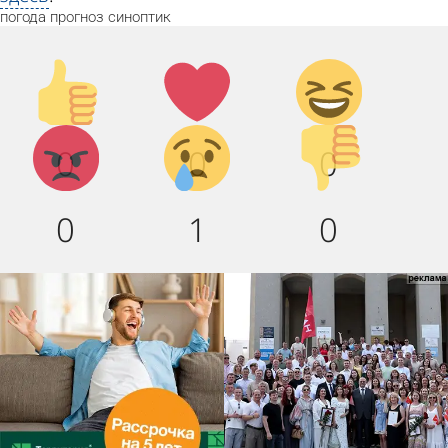
погода
прогноз
синоптик
Палец
Лайк!
Дикий
вверх!
смех!
Агрессия!
Грусть
Палец
0
0
0
:(
вниз!
0
1
0