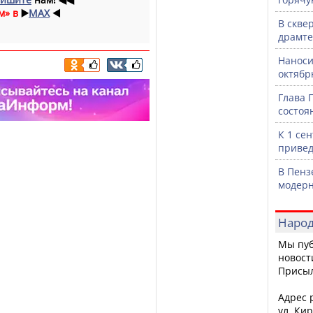
м» в
▶️
MAX
◀️
В скве
драмте
Наноси
октяб
Глава 
состоя
К 1 се
привед
В Пенз
модерн
Народ
Мы пуб
новост
Присы
Адрес р
ул. Кир