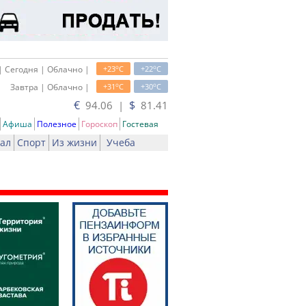
o
o
| Сегодня | Облачно |
+23
C
+22
C
o
o
Завтра | Облачно |
+31
C
+30
C
€
$
94.06 |
81.41
Афиша
Полезное
Гороскоп
Гостевая
ал
Спорт
Из жизни
Учеба
ь