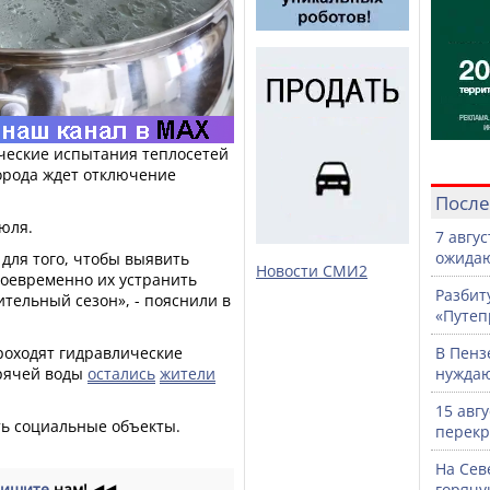
ческие испытания теплосетей
города ждет отключение
После
июля.
7 авгу
ожидаю
для того, чтобы выявить
Новости СМИ2
воевременно их устранить
Разбит
тельный сезон», - пояснили в
«Путеп
роходят гидравлические
В Пенз
орячей воды
остались
жители
нужда
15 авг
сть социальные объекты.
перекр
На Сев
ишите
нам!
◀◀
горячу