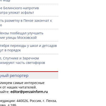
ре Белинского напротив
атра уложат асфальт
ть разметку в Пензе закончат к
рю
Пензы пообещал улучшить
ние улицы Московской
нтября переходы у школ и детсадов
ут в порядок
е, Спутнике и Заречном
изируют часть светофоров
ный репортер
ликуем самые интересные
и от наших читателей.
лайте:
editor
@penzainform.ru
едакции: 440026, Россия, г. Пенза,
ова, д.18Б.