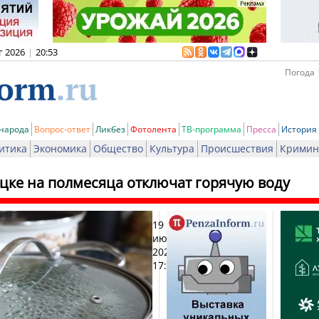
г 2026
|
20:53
Погода 
 народа
Вопрос-ответ
Ликбез
Фотолента
ТВ-программа
Пресса
История
итика
Экономика
Общество
Культура
Происшествия
Кримин
цке на полмесяца отключат горячую воду
19
Печат
июня
2026,
17:25