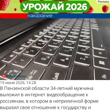
Общество
Общество
Опубликовавшего обращение к
Опубликовавшего обращение к
россиянам пензенца ждет
россиянам пензенца ждет
Другие новости
Погода и курсы
наказание
наказание
по теме
валют в Пензе
19 июня 2026, 14:28
В Пензенской области 34-летний мужчина
выложил в интернет видеообращение к
россиянам, в котором в неприличной форме
выразил свое отношение к государству и