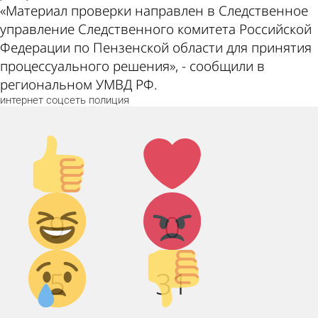
«Материал проверки направлен в Следственное
управление Следственного комитета Российской
Федерации по Пензенской области для принятия
процессуального решения», - сообщили в
региональном УМВД РФ.
интернет
соцсеть
полиция
Палец
Лайк!
вверх!
Дикий
Агрессия!
9
0
смех!
Грусть :(
Палец
5
31
вниз!