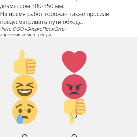
диаметром 300-350 мм.
На время работ горожан также просили
предусматривать пути обхода.
Фото ООО «ЭнергоПромСеть».
заречный
ремонт
ресурс
Палец
Лайк!
вверх!
Дикий
Агрессия!
0
0
смех!
Грусть :(
Палец
0
0
вниз!