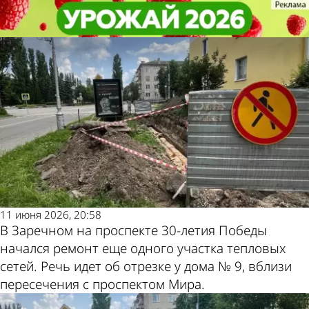
Общество
Общество
На проспекте 30-летия Победы в
На проспекте 30-летия Победы в
Заречном перекрыли тротуар
Заречном перекрыли тротуар
Другие новости
Погода и курсы
по теме
валют в Пензе
11 июня 2026, 20:58
В Заречном на проспекте 30-летия Победы
начался ремонт еще одного участка тепловых
сетей. Речь идет об отрезке у дома № 9, вблизи
пересечения с проспектом Мира.