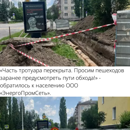
«Часть тротуара перекрыта. Просим пешеходов
заранее предусмотреть пути обхода!» -
обратилось к населению ООО
«ЭнергоПромСеть».