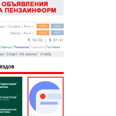
o
o
да | Сегодня | Ясно |
+33
C
+32
C
o
o
Завтра | Ясно |
+33
C
+32
C
€
$
94.06 |
81.41
Афиша
Полезное
Гороскоп
Гостевая
ал
Спорт
Из жизни
Учеба
ездов
ь