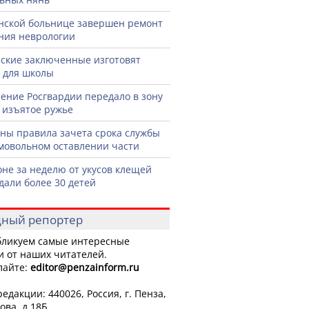
нской больнице завершен ремонт
ния неврологии
ские заключенные изготовят
 для школы
ение Росгвардии передало в зону
 изъятое ружье
ны правила зачета срока службы
мовольном оставлении части
оне за неделю от укусов клещей
дали более 30 детей
ный репортер
ликуем самые интересные
и от наших читателей.
лайте:
editor
@penzainform.ru
едакции: 440026, Россия, г. Пенза,
ова, д.18Б.