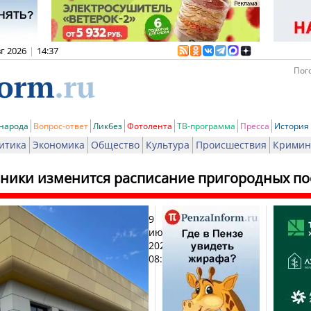
вг 2026
|
14:37
Пого
 народа
Вопрос-ответ
Ликбез
Фотолента
ТВ-программа
Пресса
История
итика
Экономика
Общество
Культура
Происшествия
Кримин
дники изменится расписание пригородных по
9
Печат
июня
2026,
08:22