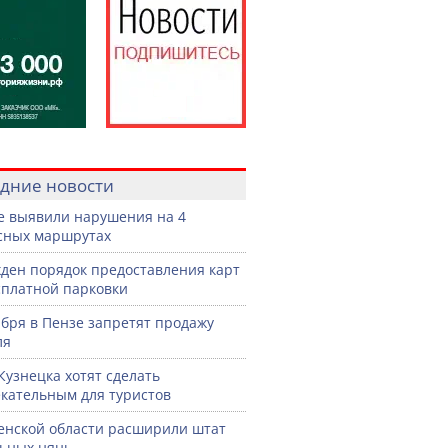
дние новости
е выявили нарушения на 4
сных маршрутах
ден порядок предоставления карт
сплатной парковки
ября в Пензе запретят продажу
ля
Кузнецка хотят сделать
кательным для туристов
енской области расширили штат
ьных нянь