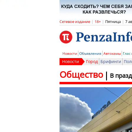
Сетевое издание
|
18+
|
Пятница
|
7 а
Новости
Объявления
Автохамы
Глас
Новости
Город
Брифинги
Пол
Общество
В праз