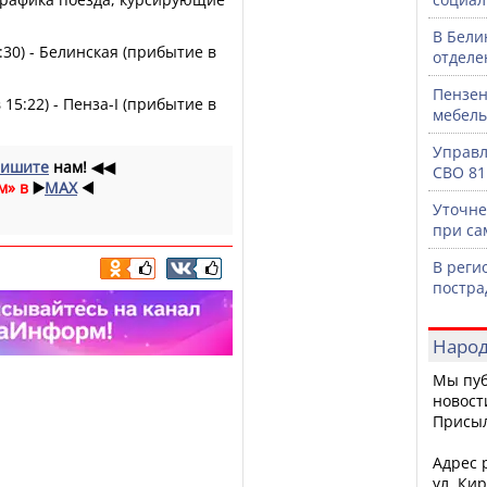
В Бели
:30) - Белинская (прибытие в
отделе
Пензен
15:22) - Пенза-I (прибытие в
мебель
Управл
ишите
нам!
◀◀
СВО 81
м» в
▶️
MAX
◀️
Уточне
при са
В реги
постра
Народ
Мы пуб
новост
Присы
Адрес р
ул. Кир