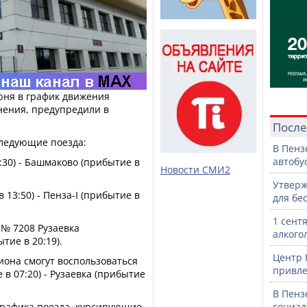
июня в график движения
нения, предупредили в
После
 следующие поезда:
В Пенз
автобу
0:30) - Башмаково (прибытие в
Новости СМИ2
Утверж
 13:50) - Пенза-I (прибытие в
для бе
1 сент
д № 7208 Рузаевка
алкого
тие в 20:19).
Центр 
гиона смогут воспользоваться
привле
в 07:20) - Рузаевка (прибытие
В Пенз
з графика поезда, курсирующие
социал