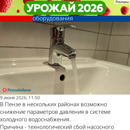
Общество
Общество
В части Пензы возможны
В части Пензы возможны
Другие новости по
Погода и курсы
проблемы с водой из-за сбоя
проблемы с водой из-за сбоя
оборудования
оборудования
теме
валют в Пензе
9 июня 2026, 11:50
В Пензе в нескольких районах возможно
снижение параметров давления в системе
холодного водоснабжения.
Причина - технологический сбой насосного