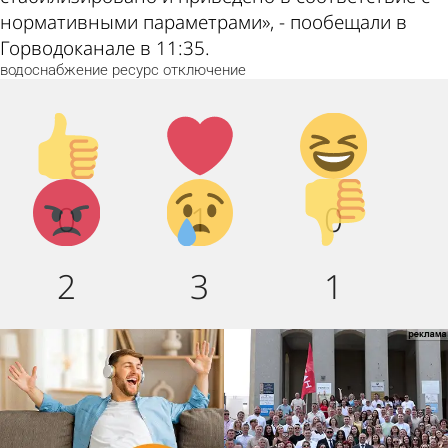
нормативными параметрами», - пообещали в
Горводоканале в 11:35.
водоснабжение
ресурс
отключение
Палец
Лайк!
Дикий
вверх!
смех!
Агрессия!
Грусть
Палец
0
1
0
:(
вниз!
2
3
1