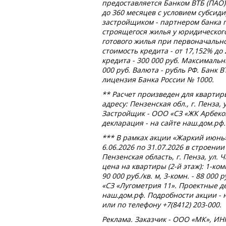
предоставляется Банком ВТБ (ПАО)
до 360 месяцев с условием субсид
застройщиком - партнером банка
строящегося жилья у юридическог
готового жилья при первоначально
стоимость кредита - от 17,152% д
кредита - 300 000 руб. Максимальн
000 руб. Валюта - рубль РФ. Банк 
лицензия Банка России № 1000.
** Расчет произведен для квартир
адресу: Пензенская обл., г. Пенза,
Застройщик - ООО «СЗ «ЖК Арбеков
декларация - на сайте наш.дом.рф.
*** В рамках акции «Жаркий июнь»
6.06.2026 по 31.07.2026 в строении 
Пензенская область, г. Пенза, ул. 
цена на квартиры (2-й этаж): 1-комн.
90 000 руб./кв. м, 3-комн. - 88 000
«СЗ «Лугометрия 11». Проектные д
наш.дом.рф. Подробности акции -
или по телефону +7(8412) 203-000.
Реклама. Заказчик - ООО «МК», ИН