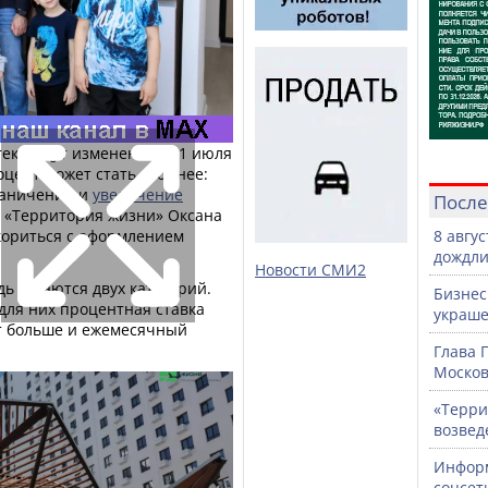
еки ждут изменения. С 1 июля
цент может стать сложнее:
граничений и
увеличение
После
К «Территория жизни» Оксана
кориться с оформлением
8 авгу
дождли
Новости СМИ2
ь касаются двух категорий.
Бизнес
 для них процентная ставка
украше
ет больше и ежемесячный
Глава 
Москов
«Терри
возвед
Информ
соцсет