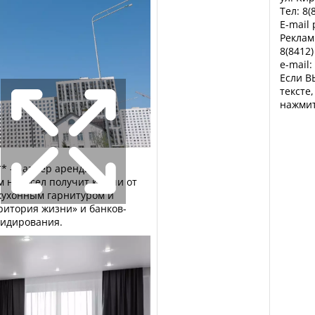
Тел: 8(
E-mail
Реклам
8(8412)
e-mail:
Если В
тексте
нажмит
** - размер аренды
м новосел получит ключи от
 кухонным гарнитуром и
ритория жизни» и банков-
сидирования.