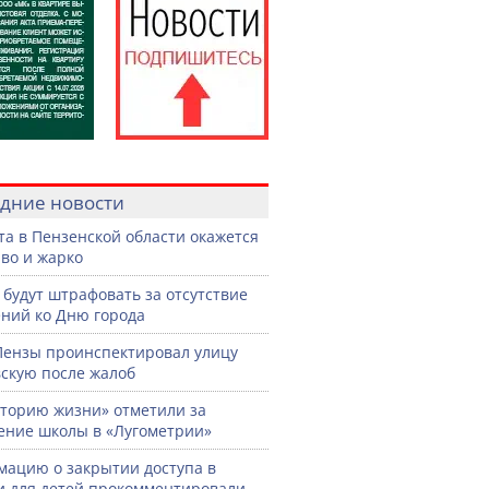
дние новости
ста в Пензенской области окажется
во и жарко
 будут штрафовать за отсутствие
ний ко Дню города
Пензы проинспектировал улицу
скую после жалоб
торию жизни» отметили за
ение школы в «Лугометрии»
ацию о закрытии доступа в
и для детей прокомментировали