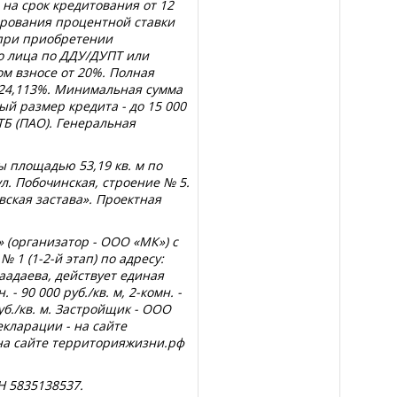
 на срок кредитования от 12
ирования процентной ставки
 при приобретении
о лица по ДДУ/ДУПТ или
м взносе от 20%. Полная
о 24,113%. Минимальная сумма
ый размер кредита - до 15 000
ВТБ (ПАО). Генеральная
ы площадью 53,19 кв. м по
 ул. Побочинская, строение № 5.
ская застава». Проектная
 (организатор - ООО «МК») с
№ 1 (1-2-й этап) по адресу:
Чаадаева, действует единая
 - 90 000 руб./кв. м, 2-комн. -
 руб./кв. м. Застройщик - ООО
екларации - на сайте
 на сайте территорияжизни.рф
Н 5835138537.