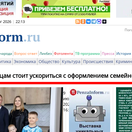
вг 2026
|
22:13
Пого
 народа
Вопрос-ответ
Ликбез
Фотолента
ТВ-программа
Пресса
История
итика
Экономика
Общество
Культура
Происшествия
Кримин
цам стоит ускориться с оформлением семейн
9
Печат
июня
2026,
16:06