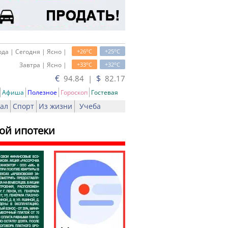
o
o
да | Сегодня | Ясно |
+26
C
+25
C
o
o
Завтра | Ясно |
+33
C
+32
C
€
$
94.84 |
82.17
Афиша
Полезное
Гороскоп
Гостевая
ал
Спорт
Из жизни
Учеба
ой ипотеки
ь