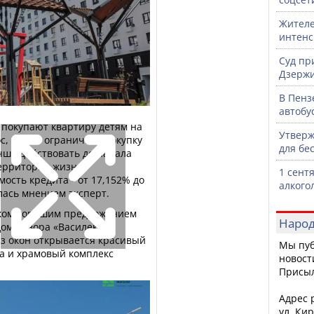
Жителе
интен
Суд пр
Дзержи
В Пенз
автобу
е покупают квартиру детям на
Утверж
с, чтобы ограничить покупку
для бе
чше действовать до начала
ерритория жизни»
1 сент
мость кредита - от 17,152% до
алкого
илась мнением эксперт.
нком хорошим предложением
Народ
доме двора «Василек»,
Из окон открывается красивый
Мы пуб
ла и храмовый комплекс
новост
Присы
Адрес р
ул. Кир