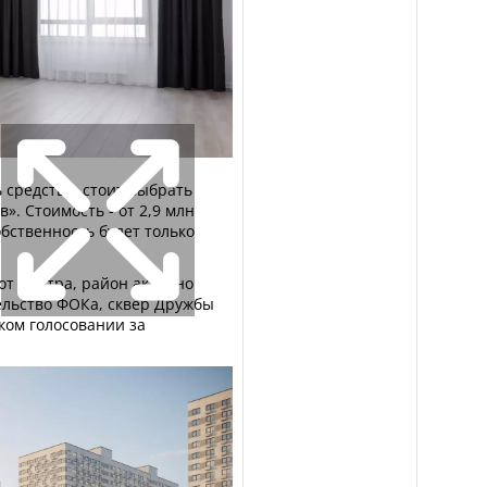
 средства, стоит выбрать
». Стоимость - от 2,9 млн
обственность будет только
от центра, район активно
ельство ФОКа, сквер Дружбы
ком голосовании за