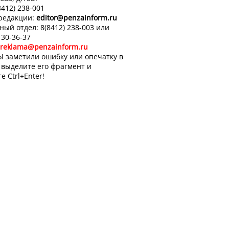
8412) 238-001
 редакции:
editor
@penzainform.ru
ный отдел: 8(8412) 238-003 или
 30-36-37
reklama@penzainform.ru
Ы заметили ошибку или опечатку в
, выделите его фрагмент и
е Ctrl+Enter!