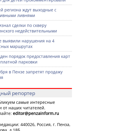
й региона ждут выходные с
сивными ливнями
изнал сделки по скверу
нского недействительными
е выявили нарушения на 4
сных маршрутах
ден порядок предоставления карт
сплатной парковки
ября в Пензе запретят продажу
ля
ный репортер
ликуем самые интересные
и от наших читателей.
лайте:
editor
@penzainform.ru
едакции: 440026, Россия, г. Пенза,
ова, д.18Б.