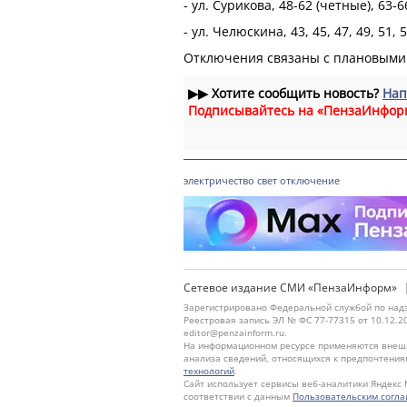
- ул. Сурикова, 48-62 (четные), 63-6
- ул. Челюскина, 43, 45, 47, 49, 51, 5
Отключения связаны с плановыми 
▶▶
Хотите сообщить новость?
Нап
Подписывайтесь на «ПензаИнфор
электричество
свет
отключение
Сетевое издание СМИ «ПензаИнформ»
Зарегистрировано Федеральной службой по надз
Реестровая запись ЭЛ № ФС 77-77315 от 10.12.2
editor@penzainform.ru.
На информационном ресурсе применяются внешн
анализа сведений, относящихся к предпочтения
технологий
.
Сайт использует сервисы веб-аналитики Яндекс 
соответствии с данным
Пользовательским согл