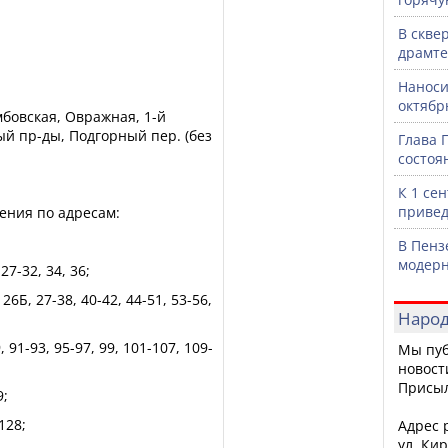
В скве
драмте
Наноси
октяб
мбовская, Овражная, 1-й
ый пр-ды, Подгорный пер. (без
Глава 
состоя
К 1 се
привед
ния по адресам:
В Пенз
модерн
27-32, 34, 36;
 26Б, 27-38, 40-42, 44-51, 53-56,
Народ
, 91-93, 95-97, 99, 101-107, 109-
Мы пуб
новост
Присы
9;
128;
Адрес р
ул. Кир