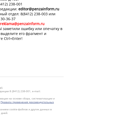
8412) 238-001
 редакции:
editor
@penzainform.ru
ный отдел: 8(8412) 238-003 или
 30-36-37
reklama@penzainform.ru
Ы заметили ошибку или опечатку в
, выделите его фрагмент и
е Ctrl+Enter!
р).
кции 8 (8412) 238-001, e-mail:
ации на основе сбора, систематизации и
.
Правила применения рекомендательных
ванием cookie-файлов и других данных в
 дней.