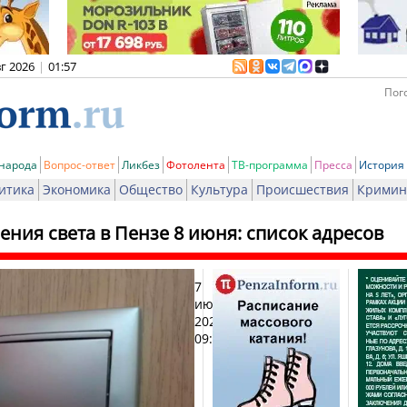
вг 2026
|
01:57
Пого
 народа
Вопрос-ответ
Ликбез
Фотолента
ТВ-программа
Пресса
История
итика
Экономика
Общество
Культура
Происшествия
Кримин
ния света в Пензе 8 июня: список адресов
7
Печат
июня
2026,
09:52