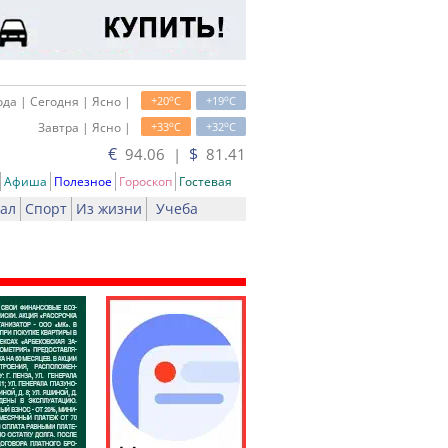
o
o
да | Сегодня | Ясно |
+20
C
+19
C
o
o
Завтра | Ясно |
+33
C
+32
C
€
$
94.06 |
81.41
Афиша
Полезное
Гороскоп
Гостевая
ал
Спорт
Из жизни
Учеба
ь