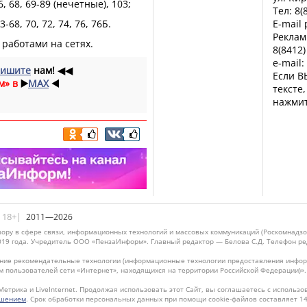
6, 68, 69-89 (нечетные), 103;
Тел: 8(
3-68, 70, 72, 74, 76, 76Б.
E-mail
Реклам
работами на сетях.
8(8412)
e-mail:
ишите
нам!
◀◀
Если В
м» в
▶️
MAX
◀️
тексте
нажмит
|18+|
2011—2026
ору в сфере связи, информационных технологий и массовых коммуникаций (Роскомнадзо
019 года. Учредитель ООО «ПензаИнформ». Главный редактор — Белова С.Д. Телефон реда
ие рекомендательные технологии (информационные технологии предоставления информ
м пользователей сети «Интернет», находящихся на территории Российской Федерации)»
Метрика и LiveInternet. Продолжая использовать этот Сайт, вы соглашаетесь с использо
ашением
. Срок обработки персональных данных при помощи cookie-файлов составляет 14