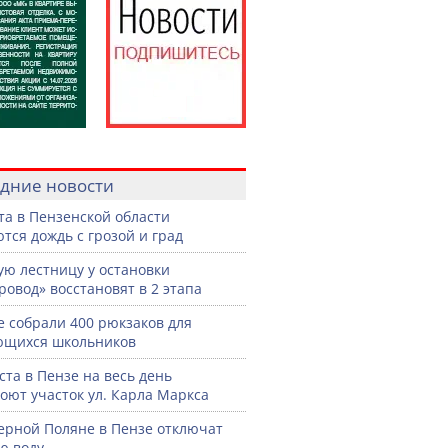
дние новости
ста в Пензенской области
тся дождь с грозой и град
ую лестницу у остановки
ровод» восстановят в 2 этапа
е собрали 400 рюкзаков для
ющихся школьников
уста в Пензе на весь день
оют участок ул. Карла Маркса
ерной Поляне в Пензе отключат
ю воду