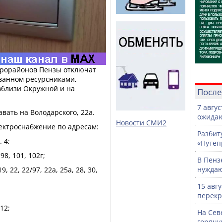
икрорайонов Пензы отключат
ованном ресурсниками,
 вблизи Окружной и на
После
7 авгу
авать на Володарского, 22а.
ожидаю
Новости СМИ2
ектроснабжение по адресам:
Разбит
. 4;
«Путеп
 98, 101, 102г;
В Пенз
нужда
19, 22, 22/97, 22а, 25а, 28, 30,
15 авг
перекр
12;
На Сев
горячу