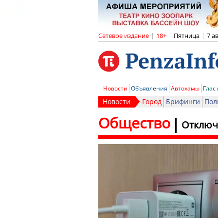
Сетевое издание
|
18+
|
Пятница
|
7 а
Новости
Объявления
Автохамы
Глас
Новости
Город
Брифинги
Пол
Общество
Отключе