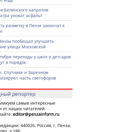
ре Белинского напротив
атра уложат асфальт
ть разметку в Пензе закончат к
рю
Пензы пообещал улучшить
ние улицы Московской
нтября переходы у школ и детсадов
ут в порядок
е, Спутнике и Заречном
изируют часть светофоров
ный репортер
ликуем самые интересные
и от наших читателей.
лайте:
editor
@penzainform.ru
едакции: 440026, Россия, г. Пенза,
ова, д.18Б.