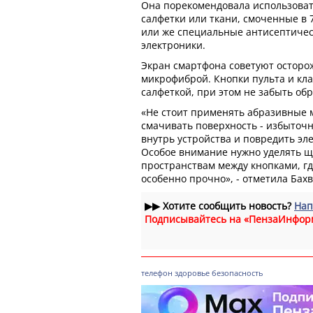
Она порекомендовала использоват
салфетки или ткани, смоченные в
или же специальные антисептичес
электроники.
Экран смартфона советуют осторо
микрофиброй. Кнопки пульта и кл
салфеткой, при этом не забыть об
«Не стоит применять абразивные 
смачивать поверхность - избыточн
внутрь устройства и повредить э
Особое внимание нужно уделять щ
пространствам между кнопками, г
особенно прочно», - отметила Бахв
▶▶
Хотите сообщить новость?
Нап
Подписывайтесь на «ПензаИнфор
телефон
здоровье
безопасность