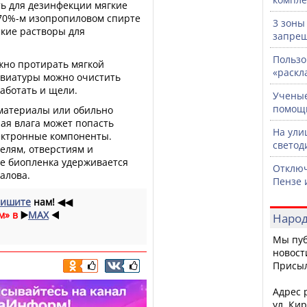
ь для дезинфекции мягкие
 70%-м изопропиловом спирте
3 зоны
кие растворы для
запрещ
Пользо
жно протирать мягкой
«раскл
авиатуры можно очистить
работать и щели.
Ученые
помощ
материалы или обильно
ая влага может попасть
На ули
лектронные компоненты.
светод
елям, отверстиям и
де биопленка удерживается
Отключ
алова.
Пензе 
ишите
нам!
◀◀
м» в
▶️
MAX
◀️
Народ
Мы пуб
новост
Присы
Адрес р
ул. Кир