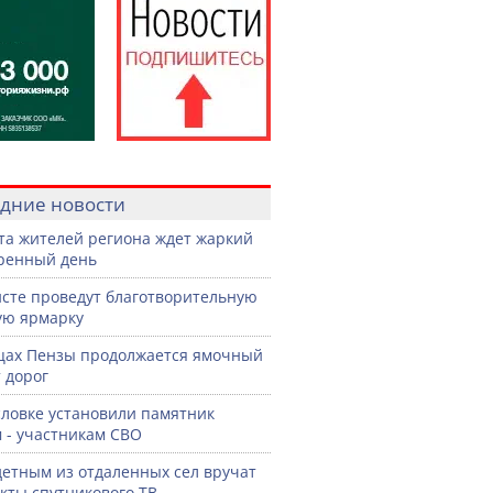
дние новости
ста жителей региона ждет жаркий
ренный день
сте проведут благотворительную
ую ярмарку
цах Пензы продолжается ямочный
 дорог
словке установили памятник
 - участникам СВО
етным из отдаленных сел вручат
кты спутникового ТВ