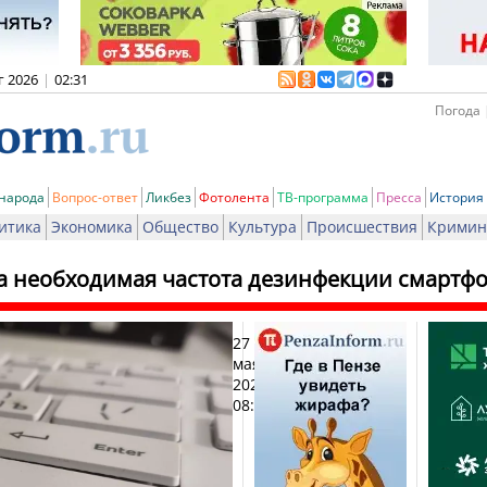
г 2026
|
02:31
Погода 
 народа
Вопрос-ответ
Ликбез
Фотолента
ТВ-программа
Пресса
История
итика
Экономика
Общество
Культура
Происшествия
Кримин
а необходимая частота дезинфекции смартфо
27
Печат
мая
2026,
08:49