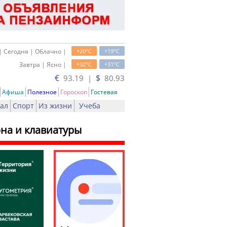
o
o
| Сегодня | Облачно |
+20
C
+19
C
o
o
Завтра | Ясно |
+32
C
+31
C
€
$
93.19 |
80.93
Афиша
Полезное
Гороскоп
Гостевая
ал
Спорт
Из жизни
Учеба
на и клавиатуры
ь