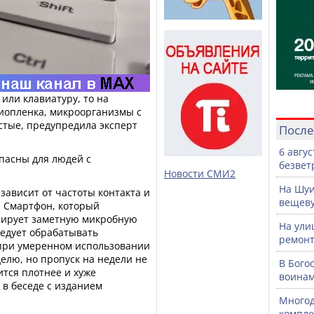
или клавиатуру, то на
биопленка, микроорганизмы с
стые, предупредила эксперт
После
6 авгу
пасны для людей с
безвет
Новости СМИ2
На Шуи
зависит от частоты контакта и
вещев
. Смартфон, который
рмирует заметную микробную
На ули
следует обрабатывать
ремонт
 при умеренном использовании
делю, но пропуск на недели не
В Бого
ится плотнее и хуже
воинам
а в беседе с изданием
Многод
компле