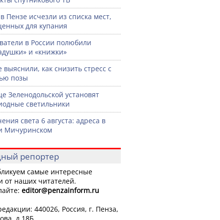
 в Пензе исчезли из списка мест,
енных для купания
ватели в России полюбили
адушки» и «книжки»
 выяснили, как снизить стресс с
ью позы
це Зеленодольской установят
иодные светильники
ения света 6 августа: адреса в
и Мичуринском
ный репортер
ликуем самые интересные
и от наших читателей.
лайте:
editor
@penzainform.ru
едакции: 440026, Россия, г. Пенза,
ова, д.18Б.