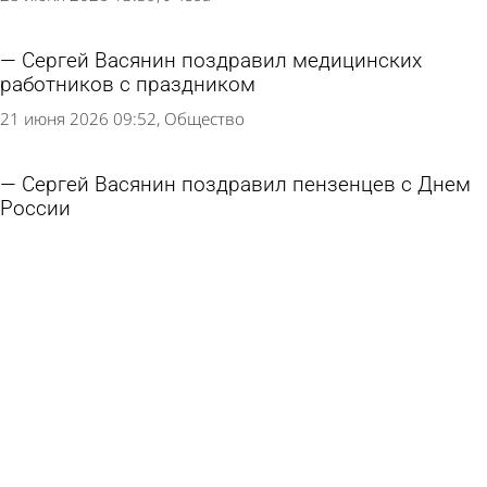
Сергей Васянин поздравил медицинских
работников с праздником
21 июня 2026 09:52
Общество
Сергей Васянин поздравил пензенцев с Днем
России
12 июня 2026 10:15
Общество
Пенза приняла в собственность землю под
бывшим ЗИФом
29 мая 2026 11:40
Экономика
Глава Пензы об итогах последнего звонка:
Ребята отдыхали культурно