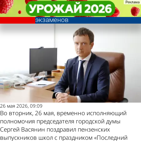
Общество
Общество
Сергей Васянин пожелал
Сергей Васянин пожелал
Другие новости по
Погода и курсы валют
выпускникам успешной сдачи
выпускникам успешной сдачи
экзаменов
экзаменов
теме
в Пензе
26 мая 2026, 09:09
Во вторник, 26 мая, временно исполняющий
полномочия председателя городской думы
Сергей Васянин поздравил пензенских
выпускников школ с праздником «Последний