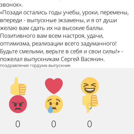
звонок».
«Позади остались годы учебы, уроки, перемены,
впереди - выпускные экзамены, и я от души
желаю вам сдать их на высокие баллы.
Позитивного вам всем настроя, удачи,
оптимизма, реализации всего задуманного!
Будьте смелыми, верьте в себя и свои силы!» -
пожелал выпускникам Сергей Васянин.
поздравление
гордума
выпускник
Палец
Лайк!
Дикий
вверх!
смех!
Агрессия!
Грусть
Палец
0
0
0
:(
вниз!
0
0
0