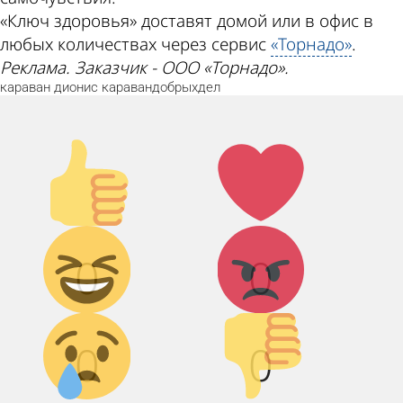
«Ключ здоровья» доставят домой или в офис в
любых количествах через сервис
«Торнадо»
.
Реклама. Заказчик - ООО «Торнадо».
караван
дионис
каравандобрыхдел
Палец
Лайк!
вверх!
Дикий
Агрессия!
0
0
смех!
Грусть :(
Палец
0
0
вниз!