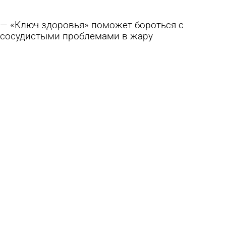
«Ключ здоровья» поможет бороться с
сосудистыми проблемами в жару
14 июля 2026 17:11
Общество
Артезианская вода «Ключ здоровья» помогает
в борьбе с пензенской жарой
7 июля 2026 12:55
Общество
«Караван» презентовал ресторанную подачу в
формате стритфуда
30 июня 2026 16:48
Общество