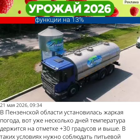
Общество
Общество
Нутрициолог: Жара и жажда
Нутрициолог: Жара и жажда
могут снизить когнитивные
могут снизить когнитивные
Другие
Погода и
функции на 13%
функции на 13%
новости по
курсы валют
теме
в Пензе
21 мая 2026, 09:34
В Пензенской области установилась жаркая
погода, вот уже несколько дней температура
держится на отметке +30 градусов и выше. В
таких условиях нужно соблюдать питьевой