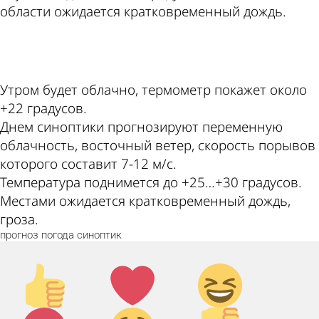
области ожидается кратковременный дождь.
ad
Утром будет облачно, термометр покажет около
+22 градусов.
Днем синоптики прогнозируют переменную
облачность, восточный ветер, скорость порывов
которого составит 7-12 м/с.
Температура поднимется до +25…+30 градусов.
Местами ожидается кратковременный дождь,
гроза.
прогноз
погода
синоптик
Палец
Лайк!
Дикий
вверх!
смех!
Агрессия!
Грусть
Палец