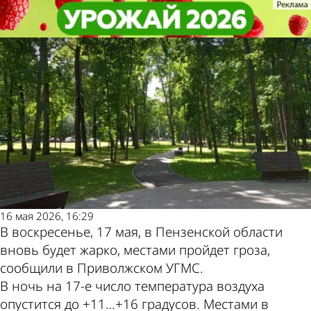
Общество
Общество
17 мая в Пензенской области
17 мая в Пензенской области
Другие новости по
Погода и курсы валют
вновь прогнозируется жара
вновь прогнозируется жара
теме
в Пензе
16 мая 2026, 16:29
В воскресенье, 17 мая, в Пензенской области
вновь будет жарко, местами пройдет гроза,
сообщили в Приволжском УГМС.
В ночь на 17-е число температура воздуха
опустится до +11…+16 градусов. Местами в