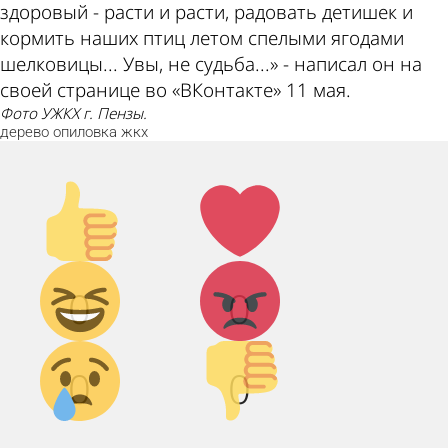
здоровый - расти и расти, радовать детишек и
кормить наших птиц летом спелыми ягодами
шелковицы... Увы, не судьба...» - написал он на
своей странице во «ВКонтакте» 11 мая.
Фото УЖКХ г. Пензы.
дерево
опиловка
жкх
Палец
Лайк!
вверх!
Дикий
Агрессия!
0
0
смех!
Грусть :(
Палец
0
0
вниз!