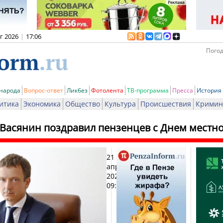
вг 2026
|
17:06
Погод
 народа
Вопрос-ответ
Ликбез
Фотолента
ТВ-программа
Пресса
История
итика
Экономика
Общество
Культура
Происшествия
Кримин
 Васянин поздравил пензенцев с Днем местн
21
Печа
апреля
2026,
09:19