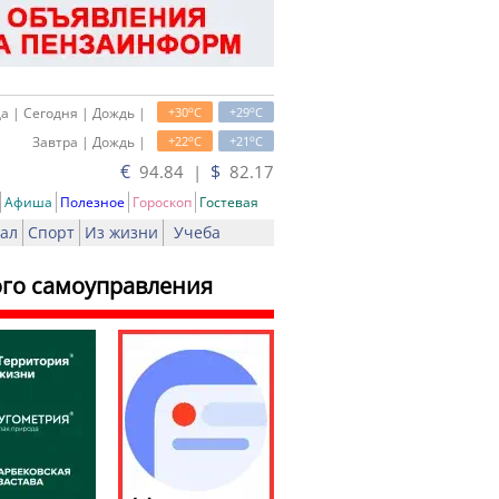
o
o
а | Сегодня | Дождь |
+30
C
+29
C
o
o
Завтра | Дождь |
+22
C
+21
C
€
$
94.84 |
82.17
Афиша
Полезное
Гороскоп
Гостевая
ал
Спорт
Из жизни
Учеба
ого самоуправления
ть