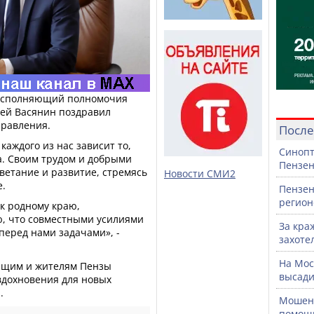
 исполняющий полномочия
гей Васянин поздравил
правления.
После
каждого из нас зависит то,
Синопт
ра. Своим трудом и добрыми
Пензен
ветание и развитие, стремясь
Новости СМИ2
е.
Пензен
регион
 к родному краю,
, что совместными усилиями
За кра
перед нами задачами», -
захоте
На Мос
ащим и жителям Пензы
высади
 вдохновения для новых
.
Мошенн
помощ