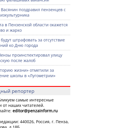
 Васянин поздравил пензенцев с
изкультурника
ста в Пензенской области окажется
во и жарко
 будут штрафовать за отсутствие
ний ко Дню города
Пензы проинспектировал улицу
скую после жалоб
торию жизни» отметили за
ение школы в «Лугометрии»
ный репортер
ликуем самые интересные
и от наших читателей.
лайте:
editor
@penzainform.ru
едакции: 440026, Россия, г. Пенза,
ова, д.18Б.