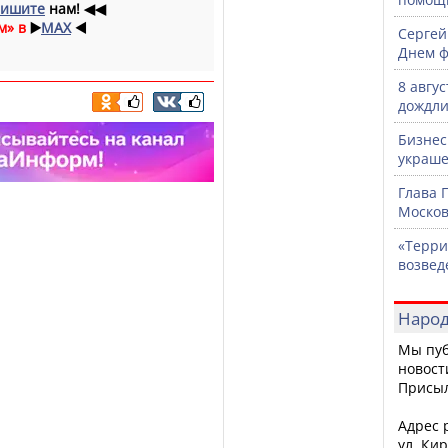
ишите
нам!
◀◀
м» в
▶️
MAX
◀️
Сергей
Днем ф
8 авгу
дождли
Бизнес
украше
Глава 
Москов
«Терри
возвед
Народ
Мы пуб
новост
Присы
Адрес р
ул. Кир