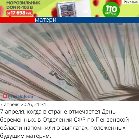
Общество
Общество
В Пензенской области единое
В Пензенской области единое
пособие получают 362 будущие
пособие получают 362 будущие
Другие
Погода и
матери
матери
новости по
курсы
теме
валют в
Пензе
7 апреля 2026, 21:31
7 апреля, когда в стране отмечается День
беременных, в Отделении СФР по Пензенской
области напомнили о выплатах, положенных
будущим матерям.