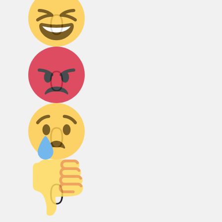
0
Агрессия!
0
Грусть :(
0
Палец вниз!
0