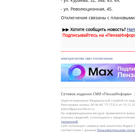
- ул. Кураева, 32, 34а, 43, 49;
- ул. Революционная, 45.
Отключения связаны с плановыми 
▶▶
Хотите сообщить новость?
Нап
Подписывайтесь на «ПензаИнфор
электричество
свет
отключение
Сетевое издание СМИ «ПензаИнформ»
Зарегистрировано Федеральной службой по надз
Реестровая запись ЭЛ № ФС 77-77315 от 10.12.2
editor@penzainform.ru.
На информационном ресурсе применяются внешн
анализа сведений, относящихся к предпочтения
технологий
.
Сайт использует сервисы веб-аналитики Яндекс 
соответствии с данным
Пользовательским согл