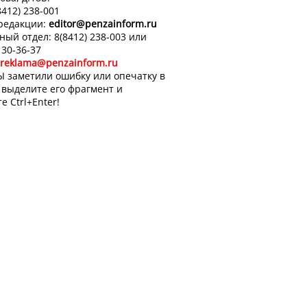
8412) 238-001
 редакции:
editor
@penzainform.ru
ный отдел: 8(8412) 238-003 или
 30-36-37
reklama@penzainform.ru
Ы заметили ошибку или опечатку в
, выделите его фрагмент и
е Ctrl+Enter!