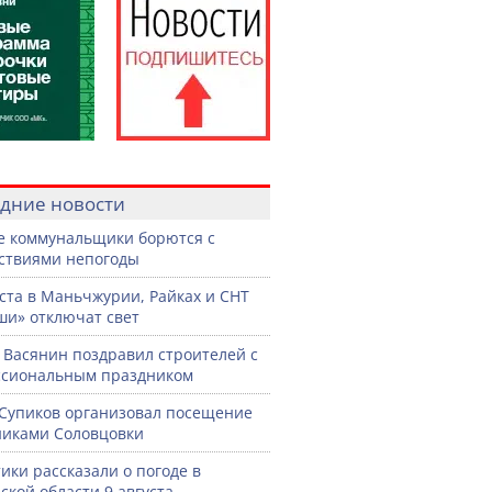
дние новости
е коммунальщики борются с
ствиями непогоды
уста в Маньчжурии, Райках и СНТ
и» отключат свет
 Васянин поздравил строителей с
ссиональным праздником
Супиков организовал посещение
иками Соловцовки
ики рассказали о погоде в
ской области 9 августа