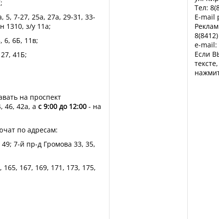
;
Тел: 8(
, 5, 7-27, 25а, 27а, 29-31, 33-
E-mail
/н 1310, з/у 11а;
Реклам
8(8412)
, 6, 6Б, 11в;
e-mail:
Если В
 27, 41Б;
тексте
нажмит
авать на проспект
, 46, 42а, а
с 9:00 до 12:00
- на
ючат по адресам:
, 49; 7-й пр-д Громова 33, 35,
 165, 167, 169, 171, 173, 175,