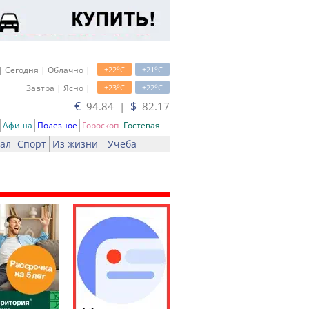
o
o
| Сегодня | Облачно |
+22
C
+21
C
o
o
Завтра | Ясно |
+23
C
+22
C
€
$
94.84 |
82.17
Афиша
Полезное
Гороскоп
Гостевая
ал
Спорт
Из жизни
Учеба
ть