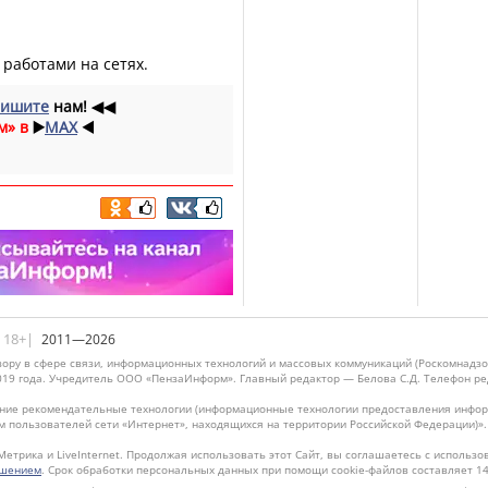
работами на сетях.
ишите
нам!
◀◀
м» в
▶️
MAX
◀️
|18+|
2011—2026
ору в сфере связи, информационных технологий и массовых коммуникаций (Роскомнадзо
019 года. Учредитель ООО «ПензаИнформ». Главный редактор — Белова С.Д. Телефон реда
ие рекомендательные технологии (информационные технологии предоставления информ
м пользователей сети «Интернет», находящихся на территории Российской Федерации)»
Метрика и LiveInternet. Продолжая использовать этот Сайт, вы соглашаетесь с использо
ашением
. Срок обработки персональных данных при помощи cookie-файлов составляет 14