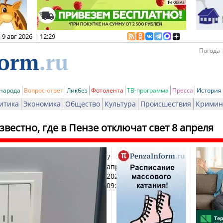
9 авг 2026
|
12:29
Погода 
 народа
Вопрос-ответ
Ликбез
Фотолента
ТВ-программа
Пресса
История
итика
Экономика
Общество
Культура
Происшествия
Кримин
звестно, где в Пензе отключат свет 8 апреля
7
Печа
апреля
2026,
09:36