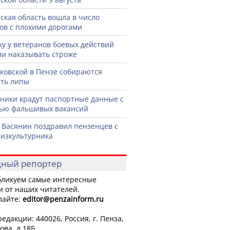
ская область вошла в число
ов с плохими дорогами
жу у ветеранов боевых действий
ли наказывать строже
ковской в Пензе собираются
ть липы
ики крадут паспортные данные с
ью фальшивых вакансий
 Васянин поздравил пензенцев с
изкультурника
ный репортер
ликуем самые интересные
и от наших читателей.
лайте:
editor
@penzainform.ru
едакции: 440026, Россия, г. Пенза,
ова, д.18Б.