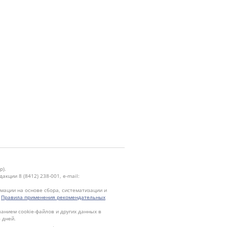
р).
кции 8 (8412) 238-001, e-mail:
ации на основе сбора, систематизации и
.
Правила применения рекомендательных
ванием cookie-файлов и других данных в
 дней.