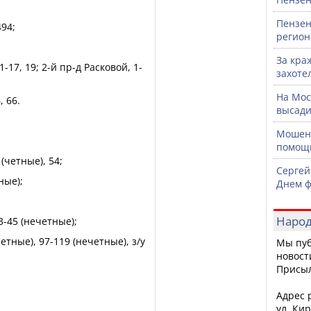
Пензен
494;
регион
За кра
 11-17, 19; 2-й пр-д Расковой, 1-
захоте
На Мос
, 66.
высади
Мошенн
помощ
 (четные), 54;
Сергей
ные);
Днем ф
Народ
 23-45 (нечетные);
(четные), 97-119 (нечетные), з/у
Мы пуб
новост
Присы
Адрес р
ул. Кир