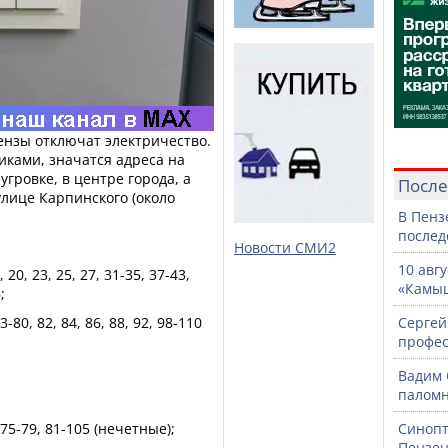
Пензы отключат электричество.
иками, значатся адреса на
угровке, в центре города, а
После
улице Карпинского (около
В Пенз
послед
Новости СМИ2
10 авг
, 20, 23, 25, 27, 31-35, 37-43,
«Камыш
;
3-80, 82, 84, 86, 88, 92, 98-110
Сергей
профе
Вадим 
паломн
, 75-79, 81-105 (нечетные);
Синопт
Пензен