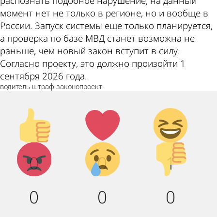
распознать подобное нарушение, на данный
момент нет не только в регионе, но и вообще в
России. Запуск системы еще только планируется,
а проверка по базе МВД станет возможна не
раньше, чем новый закон вступит в силу.
Согласно проекту, это должно произойти 1
сентября 2026 года.
водитель
штраф
законопроект
Палец
Лайк!
Дикий
вверх!
смех!
Агрессия!
Грусть :
Палец
0
0
1
(
вниз!
0
0
0