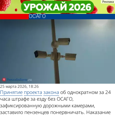
Общество
Общество
В регионе нет камер,
В регионе нет камер,
Другие новости по
Погода и курсы
фиксирующих отсутствие полиса
фиксирующих отсутствие полиса
ОСАГО
ОСАГО
теме
валют в Пензе
25 марта 2026, 18:26
Принятие
проекта
закона
об однократном за 24
часа штрафе за езду без ОСАГО,
зафиксированную дорожными камерами,
заставило пензенцев понервничать. Наказание