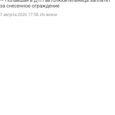
Попавшая в ДТП автолюбительница заплатит
за снесенное ограждение
7 августа 2026 17:58
Из жизни
15 августа в Пензе на весь день перекроют
участок ул. Карла Маркса
6 августа 2026 17:58
Общество
В Пензе 56-летнего водителя обвинили в
серьезном ДТП на проспекте Победы
6 августа 2026 12:07
Криминал
В Трофимовке автолюбительница протаранила
очередь на АЗС
6 августа 2026 08:07
Происшествия