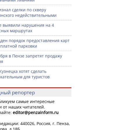
изнал сделки по скверу
нского недействительными
е выявили нарушения на 4
сных маршрутах
ден порядок предоставления карт
сплатной парковки
ября в Пензе запретят продажу
ля
Кузнецка хотят сделать
кательным для туристов
ный репортер
ликуем самые интересные
и от наших читателей.
лайте:
editor
@penzainform.ru
едакции: 440026, Россия, г. Пенза,
ова, д.18Б.