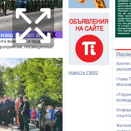
ента воинской и трудовой
ероприятия, посвященные
После
Бизнес
украше
Новости СМИ2
Глава 
Москов
«Терри
возвед
Информ
соцсет
Жителе
интен