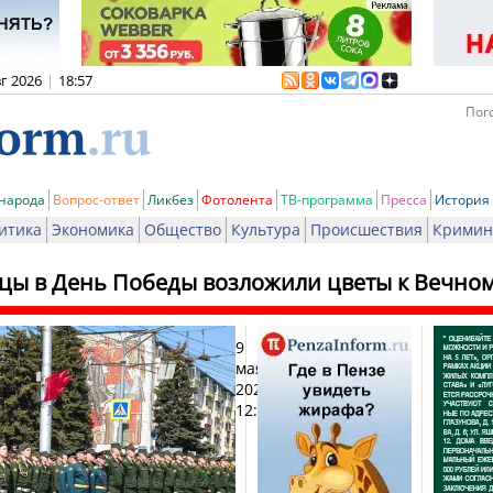
вг 2026
|
18:57
Пого
 народа
Вопрос-ответ
Ликбез
Фотолента
ТВ-программа
Пресса
История
итика
Экономика
Общество
Культура
Происшествия
Кримин
цы в День Победы возложили цветы к Вечно
9
Печат
мая
2026,
12:38