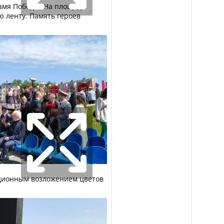
амя Победы. На площади
 ленту. Память героев
ционным возложением цветов