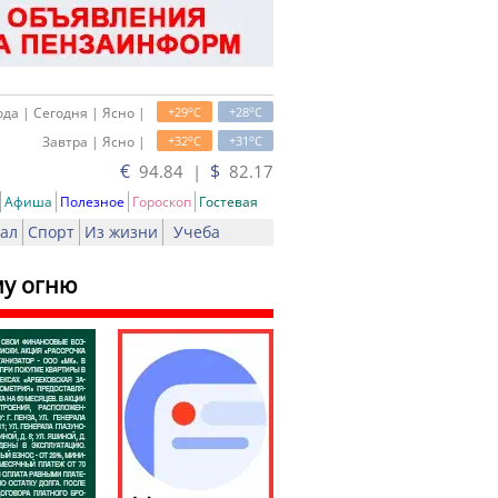
o
o
да | Сегодня | Ясно |
+29
C
+28
C
o
o
Завтра | Ясно |
+32
C
+31
C
€
$
94.84 |
82.17
Афиша
Полезное
Гороскоп
Гостевая
ал
Спорт
Из жизни
Учеба
му огню
ь