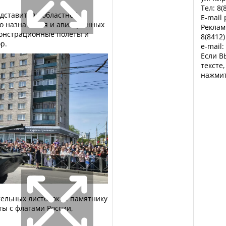
Тел: 8(
едставители областной
E-mail
о назначения и авиационных
Реклам
монстрационные полеты и
8(8412)
р.
e-mail:
Если В
тексте
нажмит
ельных листовок. К памятнику
ы с флагами России,