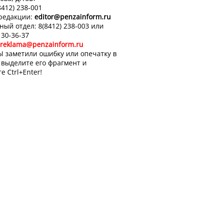
8412) 238-001
 редакции:
editor
@penzainform.ru
ный отдел: 8(8412) 238-003 или
 30-36-37
reklama@penzainform.ru
Ы заметили ошибку или опечатку в
, выделите его фрагмент и
е Ctrl+Enter!