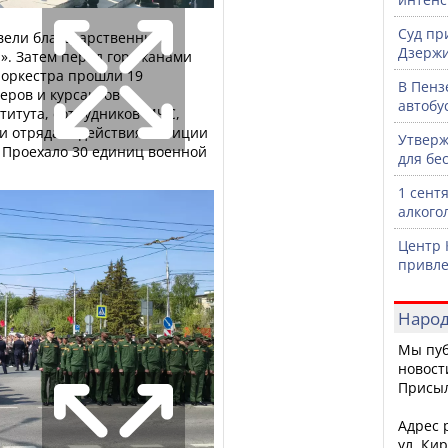
Суд пр
вели благодарственный
Дзержи
я». Затем перед горожанами
 оркестра прошли 19
В Пенз
еров и курсантов
автобу
титута, сотрудников МЧС,
и отряда содействия полиции
Утверж
к. Проехало 30 единиц военной
для бе
1 сент
алкого
Центр 
привле
Народ
Мы пуб
новост
Присы
Адрес р
ул. Кир