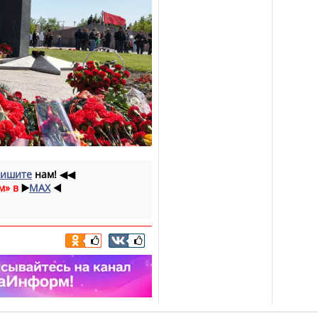
ишите
нам!
◀◀
м» в
▶️
MAX
◀️