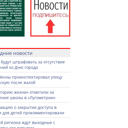
дние новости
 будут штрафовать за отсутствие
ний ко Дню города
Пензы проинспектировал улицу
скую после жалоб
торию жизни» отметили за
ение школы в «Лугометрии»
ацию о закрытии доступа в
и для детей прокомментировали
й региона ждут выходные с
сивными ливнями