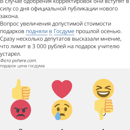
В случае одобрения корректировок они вступят в
силу со дня официальной публикации нового
закона.
Вопрос увеличения допустимой стоимости
подарков
подняли
в
Госдуме
прошлой осенью.
Сразу несколько депутатов высказали мнение,
что лимит в 3 000 рублей на подарок учителю
устарел.
Фото pxhere.com.
подарок
цена
госдума
Палец
Лайк!
Дикий
вверх!
смех!
Агрессия!
Грусть :
Палец
0
0
0
(
вниз!