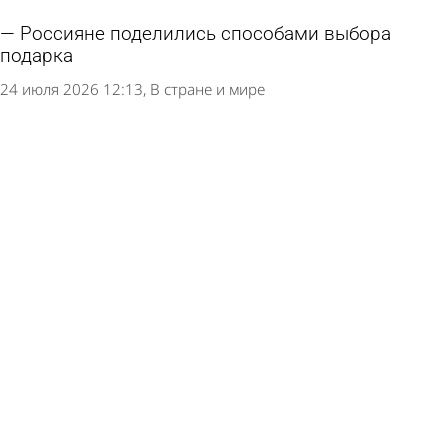
Россияне поделились способами выбора
подарка
24 июля 2026 12:13
В стране и мире
Поездки в Турцию стали обходиться
пензенцам на 46% дороже
22 июля 2026 13:05
Экономика
Гаражную амнистию в России продлили на 5
лет
21 июля 2026 14:26
Общество
Списки кандидатов в депутаты Госдумы от
региона расширились