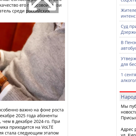
ачество его голосовой связи
Жителе
атель среди российских
интен
Суд пр
Дзержи
В Пенз
автобу
Утверж
для бе
1 сент
алкого
Народ
Мы пуб
особенно важно на фоне роста
новост
декабре 2025 года абоненты
Присы
 чем в декабре 2024-го. При
фика приходится на VoLTE
Адрес р
огия стала следующим этапом
ул. Кир