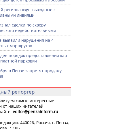
й региона ждут выходные с
сивными ливнями
изнал сделки по скверу
нского недействительными
е выявили нарушения на 4
сных маршрутах
ден порядок предоставления карт
сплатной парковки
ября в Пензе запретят продажу
ля
ный репортер
ликуем самые интересные
и от наших читателей.
лайте:
editor
@penzainform.ru
едакции: 440026, Россия, г. Пенза,
ова, д.18Б.