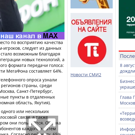
есто по восприятию качества
м-игроков, следует из данных
о стало возможным благодаря
После
теграции новых технологий, а
ого формата передачи голоса:
8 авгу
ети МегаФона составляет 64%.
дождли
Новости СМИ2
телефонного опроса узнали
Бизнес
 регионов страны, среди
украше
Москва, Санкт-Петербург,
нные пункты в отдаленных
Глава 
номная область, Якутия).
Москов
 одного или нескольких
«Терри
лосовой связи, а также
возвед
ором они пользуются. Оценка
абонентов каждого и затем
Информ
нка. Согласно рейтингу, 65%
соцсет