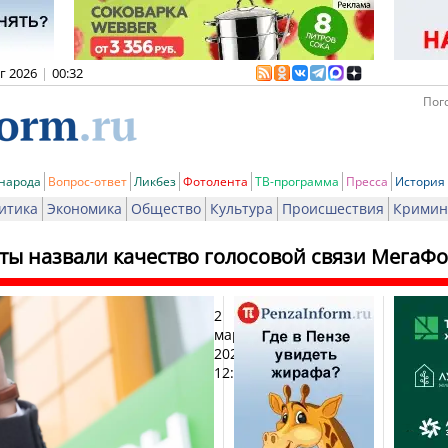
вг 2026
|
00:32
Пого
 народа
Вопрос-ответ
Ликбез
Фотолента
ТВ-программа
Пресса
История
итика
Экономика
Общество
Культура
Происшествия
Кримин
ты назвали качество голосовой связи МегаФо
2
Печат
марта
2026,
12:27