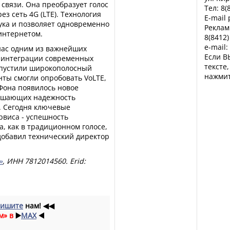
связи. Она преобразует голос
Тел: 8(
ез сеть 4G (LTE). Технология
E-mail
ука и позволяет одновременно
Реклам
интернетом.
8(8412)
e-mail:
 нас одним из важнейших
Если В
 интеграции современных
тексте
апустили широкополосный
нажмит
нты смогли опробовать VoLTE,
аФона появилось новое
учшающих надежность
. Сегодня ключевые
рвиса - успешность
, как в традиционном голосе,
- добавил технический директор
»
, ИНН 7812014560. Еrid:
ишите
нам!
◀◀
м» в
▶️
MAX
◀️