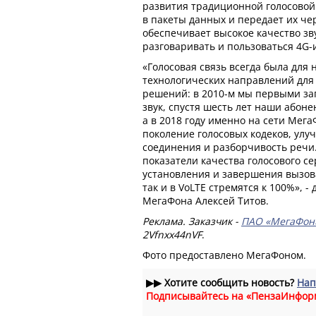
развития традиционной голосовой 
в пакеты данных и передает их чер
обеспечивает высокое качество зв
разговаривать и пользоваться 4G-
«Голосовая связь всегда была для
технологических направлений для
решений: в 2010-м мы первыми з
звук, спустя шесть лет наши абоне
а в 2018 году именно на сети Мег
поколение голосовых кодеков, ул
соединения и разборчивость речи
показатели качества голосового се
установления и завершения вызова
так и в VoLTE стремятся к 100%», 
МегаФона Алексей Титов.
Реклама. Заказчик -
ПАО «МегаФон
2Vfnxx44nVF
.
Фото предоставлено МегаФоном.
▶▶
Хотите сообщить новость?
Нап
Подписывайтесь на «ПензаИнфор