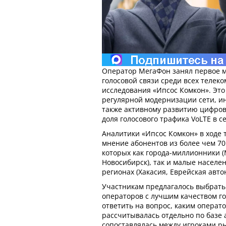
Оператор МегаФон занял первое м
голосовой связи среди всех телеко
исследования «Ипсос Комкон». Эт
регулярной модернизации сети, ин
также активному развитию цифров
доля голосового трафика VoLTE в с
Аналитики «Ипсос Комкон» в ходе 
мнение абонентов из более чем 70
которых как города-миллионники (
Новосибирск), так и малые населе
регионах (Хакасия, Еврейская авто
Участникам предлагалось выбрать
операторов с лучшим качеством го
ответить на вопрос, каким операт
рассчитывалась отдельно по базе 
сопоставлялась между игроками ры