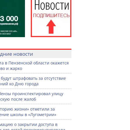
дние новости
ста в Пензенской области окажется
во и жарко
 будут штрафовать за отсутствие
ний ко Дню города
Пензы проинспектировал улицу
скую после жалоб
торию жизни» отметили за
ение школы в «Лугометрии»
ацию о закрытии доступа в
и для детей прокомментировали