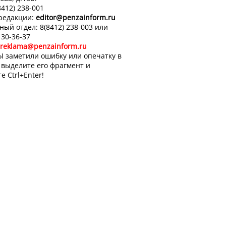
8412) 238-001
 редакции:
editor
@penzainform.ru
ный отдел: 8(8412) 238-003 или
 30-36-37
reklama@penzainform.ru
Ы заметили ошибку или опечатку в
, выделите его фрагмент и
е Ctrl+Enter!