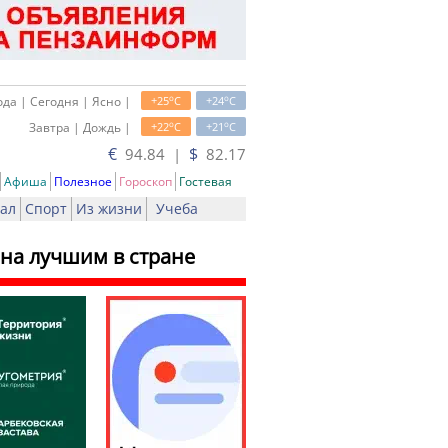
o
o
да | Сегодня | Ясно |
+25
C
+24
C
o
o
Завтра | Дождь |
+22
C
+21
C
€
$
94.84 |
82.17
Афиша
Полезное
Гороскоп
Гостевая
ал
Спорт
Из жизни
Учеба
на лучшим в стране
ь