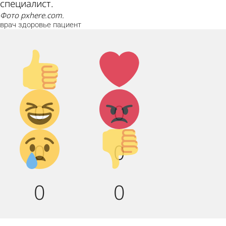
специалист.
Фото pxhere.com.
врач
здоровье
пациент
Палец
Лайк!
вверх!
Дикий
Агрессия!
0
0
смех!
Грусть :(
Палец
0
0
вниз!
0
0