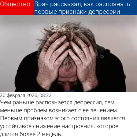
Общество
Общество
Врач рассказал, как распознать
Врач рассказал, как распознать
первые признаки депрессии
первые признаки депрессии
Другие новости
Погода и курсы
по теме
валют в Пензе
20 февраля 2026, 08:22
Чем раньше распознается депрессия, тем
меньше проблем возникает с ее лечением.
Первым признаком этого состояния является
устойчивое снижение настроения, которое
длится более 2 недель.