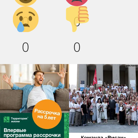
Грусть :(
Палец
0
0
вниз!
0
0