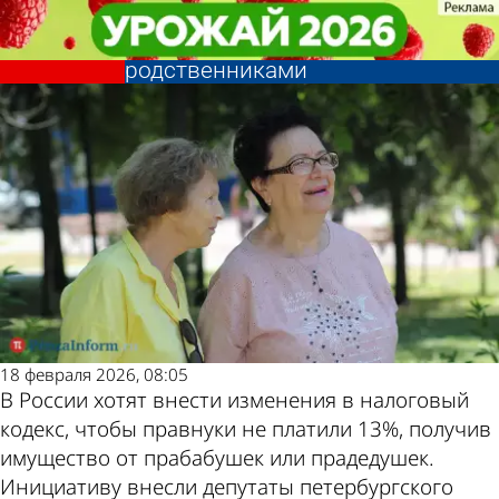
Общество
Общество
Прадедушек и правнуков могут
Прадедушек и правнуков могут
признать близкими
признать близкими
Другие новости
Погода и курсы
родственниками
родственниками
по теме
валют в Пензе
18 февраля 2026, 08:05
В России хотят внести изменения в налоговый
кодекс, чтобы правнуки не платили 13%, получив
имущество от прабабушек или прадедушек.
Инициативу внесли депутаты петербургского