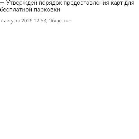
Утвержден порядок предоставления карт для
бесплатной парковки
7 августа 2026 12:53
Общество
В Пензенской области расширили штат
социальных нянь
7 августа 2026 12:05
Общество
Многодетным из отдаленных сел вручат
комплекты спутникового ТВ
5 августа 2026 17:32
Общество
Порядок эвакуации машин на штрафстоянку
захотели изменить