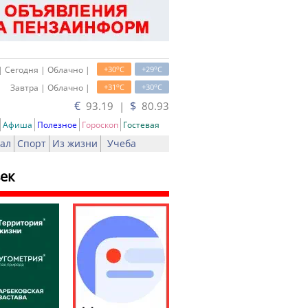
o
o
| Сегодня | Облачно |
+30
C
+29
C
o
o
Завтра | Облачно |
+31
C
+30
C
€
$
93.19 |
80.93
Афиша
Полезное
Гороскоп
Гостевая
ал
Спорт
Из жизни
Учеба
ек
ать