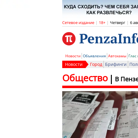
Сетевое издание
|
18+
|
Четверг
|
6 ав
Новости
Объявления
Автохамы
Глас
Новости
Город
Брифинги
Пол
Общество
В Пензе