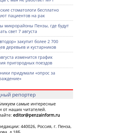
ские стоматологи бесплатно
уют пациентов на рак
ы микрорайоны Пензы, где будут
ать свет 7 августа
втодор» закупит более 2 700
ев деревьев и кустарников
 августа изменится график
ия пригородных поездов
ики придумали «опрос за
раждение»
ный репортер
ликуем самые интересные
и от наших читателей.
лайте:
editor
@penzainform.ru
едакции: 440026, Россия, г. Пенза,
ова, д.18Б.