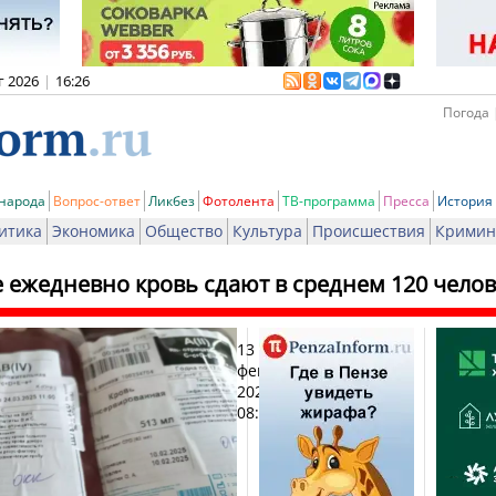
г 2026
|
16:26
Погода 
 народа
Вопрос-ответ
Ликбез
Фотолента
ТВ-программа
Пресса
История
итика
Экономика
Общество
Культура
Происшествия
Кримин
 ежедневно кровь сдают в среднем 120 челов
13
Печ
февраля
2026,
08:41