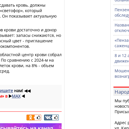
давать кровь, должны
Пензен
«светофор», который
обслед
. Он показывает актуальную
Назван
ов крови достаточно и донор
отключ
зывает: запасы снижаются, но
«Пенза
асный цвет - приглашение
саженц
мокомпонентов.
у областной центр крови собрал
8 и 12
. По сравнению с 2024-м на
движен
леток крови, на 8% - объем
Мошенн
сред.
вознаг
ишите
нам!
◀◀
Народ
м» в
▶️
MAX
◀️
Мы пуб
новост
Присы
Адрес р
ул. Кир