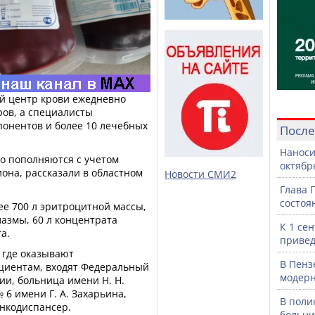
й центр крови ежедневно
ров, а специалисты
понентов и более 10 лечебных
После
Наноси
о пополняются с учетом
октяб
она, рассказали в областном
Новости СМИ2
Глава 
состоя
ее 700 л эритроцитной массы,
азмы, 60 л концентрата
К 1 се
а.
привед
 где оказывают
В Пенз
циентам, входят Федеральный
модерн
ии, больница имени Н. Н.
 6 имени Г. А. Захарьина,
В поли
онкодиспансер.
больни