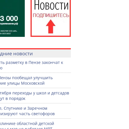
дние новости
ть разметку в Пензе закончат к
рю
Пензы пообещал улучшить
ние улицы Московской
нтября переходы у школ и детсадов
ут в порядок
е, Спутнике и Заречном
изируют часть светофоров
клинике областной детской
цы с мая не работает МРТ