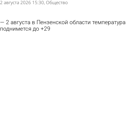
2 августа 2026 15:30
Общество
2 августа в Пензенской области температура
поднимется до +29
1 августа 2026 15:33
Общество
В Пензенской области в августе на смену жаре
придет прохлада
1 августа 2026 10:06
Общество
Первый день августа в Пензенской области
будет дождливым
31 июля 2026 20:00
Общество
Прогноз погоды: выходные дни будут