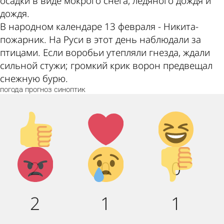
осадки в виде мокрого снега, ледяного дождя и
дождя.
В народном календаре 13 февраля - Никита-
пожарник. На Руси в этот день наблюдали за
птицами. Если воробьи утепляли гнезда, ждали
сильной стужи; громкий крик ворон предвещал
снежную бурю.
погода
прогноз
синоптик
Палец
Лайк!
Дикий
вверх!
смех!
Агрессия!
Грусть :
Палец
2
0
0
(
вниз!
2
1
1