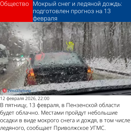
Общество
Общество
Мокрый снег и ледяной дождь:
Мокрый снег и ледяной дождь:
Другие новости по
Погода и курсы
подготовлен прогноз на 13
подготовлен прогноз на 13
февраля
февраля
теме
валют в Пензе
12 февраля 2026, 22:00
В пятницу, 13 февраля, в Пензенской области
будет облачно. Местами пройдут небольшие
осадки в виде мокрого снега и дождя, в том числе
ледяного, сообщает Приволжское УГМС.