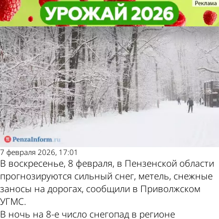
Общество
Общество
8 февраля в Пензенской области
8 февраля в Пензенской области
Другие новости по
Погода и курсы
ожидается метель
ожидается метель
теме
валют в Пензе
7 февраля 2026, 17:01
В воскресенье, 8 февраля, в Пензенской области
прогнозируются сильный снег, метель, снежные
заносы на дорогах, сообщили в Приволжском
УГМС.
В ночь на 8-е число снегопад в регионе