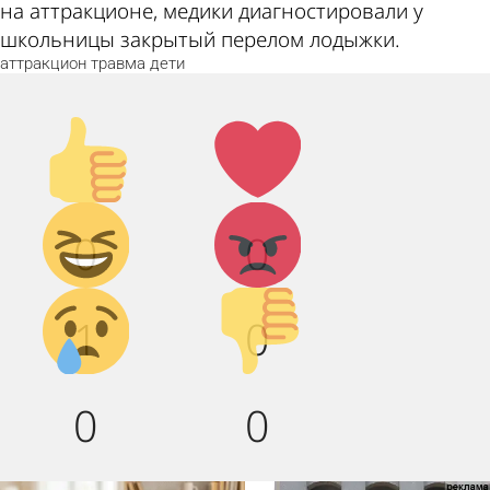
на аттракционе, медики диагностировали у
школьницы закрытый перелом лодыжки.
аттракцион
травма
дети
Палец
Лайк!
вверх!
Дикий
Агрессия!
0
0
смех!
Грусть :(
Палец
1
0
вниз!
0
0