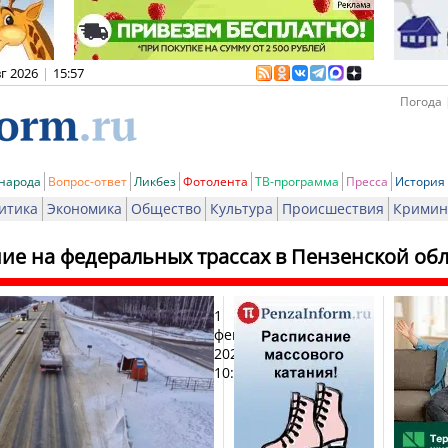
вг 2026
|
15:57
Погода 
 народа
Вопрос-ответ
Ликбез
Фотолента
ТВ-программа
Пресса
История
итика
Экономика
Общество
Культура
Происшествия
Кримин
ие на федеральных трассах в Пензенской обл
1
Печ
февраля
2026,
10:46