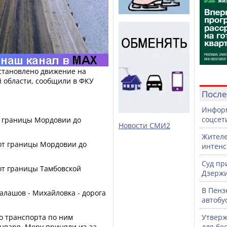
сстановлено движение на
й области, сообщили в ФКУ
После
Информ
соцсет
(от границы Мордовии до
Новости СМИ2
Жителе
8 (от границы Мордовии до
интен
Суд пр
 (от границы Тамбовской
Дзержи
В Пенз
 Балашов - Михайловка - дорога
автобу
о транспорта по ним
Утверж
января. Меру приняли из-за
для бе