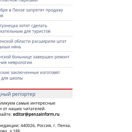
ября в Пензе запретят продажу
ля
Кузнецка хотят сделать
кательным для туристов
енской области расширили штат
ьных нянь
нской больнице завершен ремонт
ния неврологии
ские заключенные изготовят
 для школы
ный репортер
ликуем самые интересные
и от наших читателей.
лайте:
editor
@penzainform.ru
едакции: 440026, Россия, г. Пенза,
ова, д.18Б.