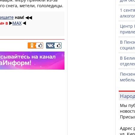
го снега, метели, гололедицы.
1 сент
алкого
ишите
нам!
◀◀
м» в
▶️
MAX
◀️
Центр 
привле
В Пенз
социал
В Бели
отделе
Пензен
мебель
Народ
Мы пуб
новост
Присы
Адрес р
ул. Кир