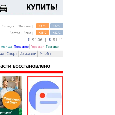
o
o
| Сегодня | Облачно |
+33
C
+32
C
o
o
Завтра | Ясно |
+33
C
+32
C
€
$
94.06 |
81.41
Афиша
Полезное
Гороскоп
Гостевая
ал
Спорт
Из жизни
Учеба
асти восстановлено
ать