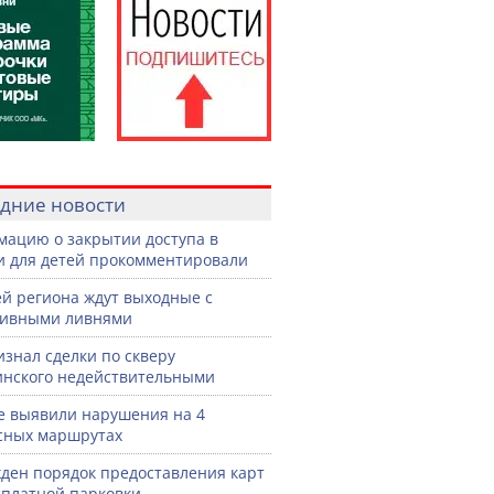
дние новости
ацию о закрытии доступа в
и для детей прокомментировали
й региона ждут выходные с
сивными ливнями
изнал сделки по скверу
нского недействительными
е выявили нарушения на 4
сных маршрутах
ден порядок предоставления карт
сплатной парковки