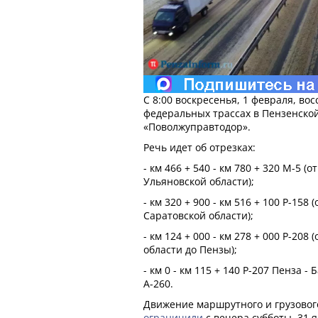
С 8:00 воскресенья, 1 февраля, во
федеральных трассах в Пензенско
«Поволжуправтодор».
Речь идет об отрезках:
- км 466 + 540 - км 780 + 320 М-5 
Ульяновской области);
- км 320 + 900 - км 516 + 100 Р-15
Саратовской области);
- км 124 + 000 - км 278 + 000 Р-208
области до Пензы);
- км 0 - км 115 + 140 Р-207 Пенза -
А-260.
Движение маршрутного и грузовог
ограничили
с вечера субботы, 31 