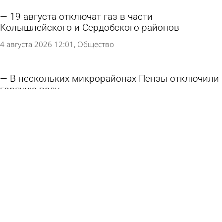
19 августа отключат газ в части
Колышлейского и Сердобского районов
4 августа 2026 12:01
Общество
В нескольких микрорайонах Пензы отключили
горячую воду
4 августа 2026 11:02
Общество
Жители домов в районе автовокзала останутся
без горячей воды
3 августа 2026 17:44
Общество
Жители дома на улице Измайлова почти сутки
провели без электричества