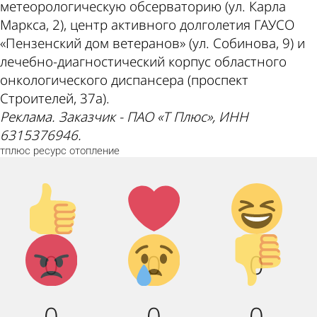
метеорологическую обсерваторию (ул. Карла
Маркса, 2), центр активного долголетия ГАУСО
«Пензенский дом ветеранов» (ул. Собинова, 9) и
лечебно-диагностический корпус областного
онкологического диспансера (проспект
Строителей, 37а).
Реклама. Заказчик - ПАО «Т Плюс», ИНН
6315376946.
тплюс
ресурс
отопление
Палец
Лайк!
Дикий
вверх!
смех!
Агрессия!
Грусть :
Палец
0
0
0
(
вниз!
0
0
0