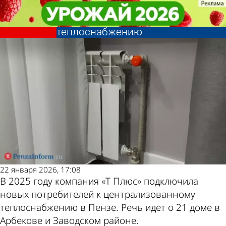
Общество
Общество
«Т Плюс» подключила 21 новый
«Т Плюс» подключила 21 новый
Другие новости по
Погода и курсы
дом к централизованному
дом к централизованному
теплоснабжению
теплоснабжению
теме
валют в Пензе
22 января 2026, 17:08
В 2025 году компания «Т Плюс» подключила
новых потребителей к централизованному
теплоснабжению в Пензе. Речь идет о 21 доме в
Арбекове и Заводском районе.