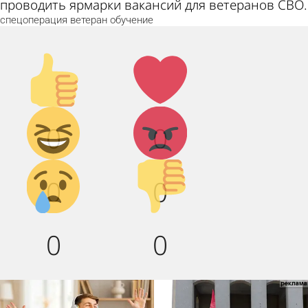
проводить ярмарки вакансий для ветеранов СВО.
спецоперация
ветеран
обучение
Палец
Лайк!
вверх!
Дикий
Агрессия!
0
0
смех!
Грусть :(
Палец
0
0
вниз!
0
0