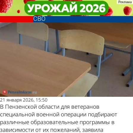
Общество
Общество
В Пензенской области изменили
В Пензенской области изменили
Другие новости
Погода и курсы
подход к обучению ветеранов
подход к обучению ветеранов
СВО
СВО
по теме
валют в Пензе
21 января 2026, 15:50
В Пензенской области для ветеранов
специальной военной операции подбирают
различные образовательные программы в
зависимости от их пожеланий, заявила