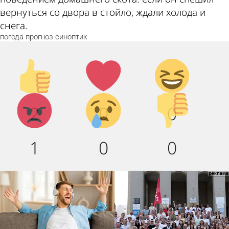
вернуться со двора в стойло, ждали холода и
снега.
погода
прогноз
синоптик
Палец
Лайк!
Дикий
вверх!
смех!
Агрессия!
Грусть
Палец
2
0
0
:(
вниз!
1
0
0