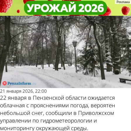
Общество
Общество
22 января в Пензенской области
22 января в Пензенской области
Другие новости по
Погода и курсы
усилится похолодание
усилится похолодание
теме
валют в Пензе
21 января 2026, 22:00
22 января в Пензенской области ожидается
облачная с прояснениями погода, вероятен
небольшой снег, сообщили в Приволжском
управлении по гидрометеорологии и
мониторингу окружающей среды.