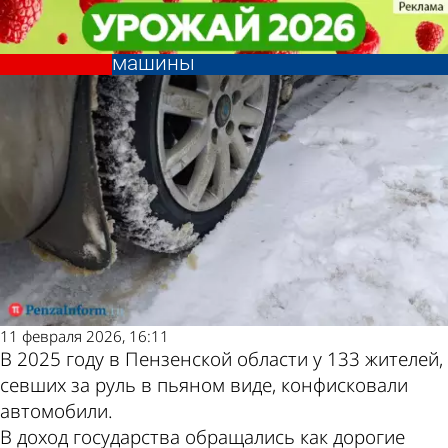
Общество
Общество
В 2025 году за пьяную езду у
В 2025 году за пьяную езду у
Другие новости по
Погода и курсы
пензенцев конфисковали 133
пензенцев конфисковали 133
машины
машины
теме
валют в Пензе
11 февраля 2026, 16:11
В 2025 году в Пензенской области у 133 жителей,
севших за руль в пьяном виде, конфисковали
автомобили.
В доход государства обращались как дорогие