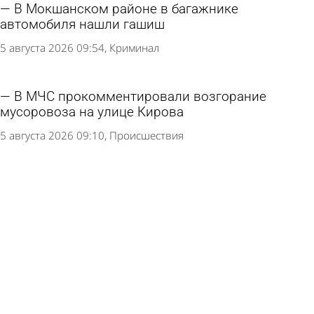
В Мокшанском районе в багажнике
автомобиля нашли гашиш
5 августа 2026 09:54
Криминал
В МЧС прокомментировали возгорание
мусоровоза на улице Кирова
5 августа 2026 09:10
Происшествия
Убившая сожителя пензячка не смогла
доказать, что он наткнулся на нож
4 августа 2026 17:29
Криминал
Порядок эвакуации машин на штрафстоянку
захотели изменить
4 августа 2026 10:13
Общество