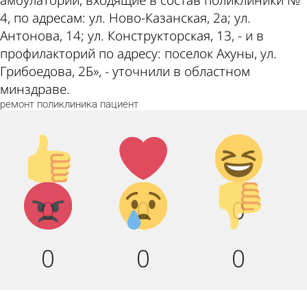
амбулатории, входящие в состав поликлиники №
4, по адресам: ул. Ново-Казанская, 2а; ул.
Антонова, 14; ул. Конструкторская, 13, - и в
профилакторий по адресу: поселок Ахуны, ул.
Грибоедова, 2Б», - уточнили в областном
минздраве.
ремонт
поликлиника
пациент
Палец
Лайк!
Дикий
вверх!
смех!
Агрессия!
Грусть :
Палец
0
0
0
(
вниз!
0
0
0