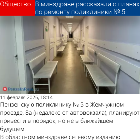
Общество
Общество
В минздраве рассказали о планах
В минздраве рассказали о планах
Другие новости по
Погода и курсы
по ремонту поликлиники № 5
по ремонту поликлиники № 5
теме
валют в Пензе
11 февраля 2026, 18:14
Пензенскую поликлинику № 5 в Жемчужном
проезде, 8а (недалеко от автовокзала), планируют
привести в порядок, но не в ближайшем
будущем.
В областном минздраве сетевому изданию