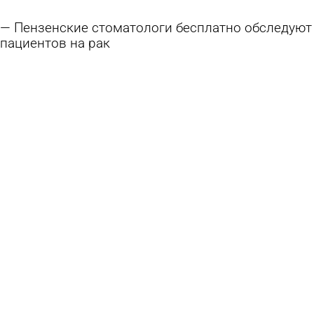
Пензенские стоматологи бесплатно обследуют
пациентов на рак
6 августа 2026 11:30
Общество
В Никольске готовятся к открытию
обновленного музея стекла и хрусталя
6 августа 2026 10:52
Культура
На улицах Пензы продолжается ямочный
ремонт дорог
5 августа 2026 18:29
Общество
Ученые выяснили, как снизить стресс с
помощью позы