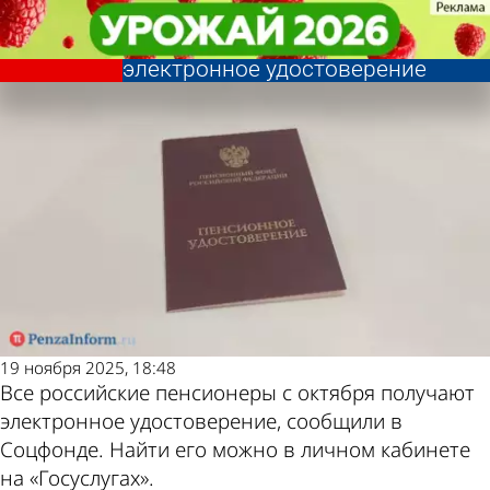
Общество
Общество
Всем пенсионерам
Всем пенсионерам
Другие новости по
Погода и курсы
автоматически оформляют
автоматически оформляют
электронное удостоверение
электронное удостоверение
теме
валют в Пензе
19 ноября 2025, 18:48
Все российские пенсионеры с октября получают
электронное удостоверение, сообщили в
Соцфонде. Найти его можно в личном кабинете
на «Госуслугах».