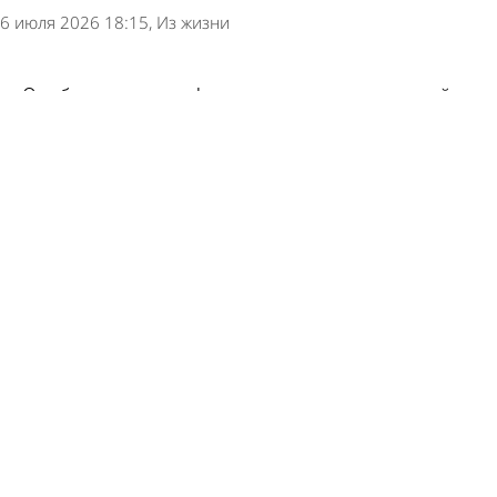
6 июля 2026 18:15
Из жизни
Опубликован график перечисления пенсий и
пособий в июле
30 июня 2026 10:48
Общество
Пенсии по старости захотели назначать
автоматически
12 июня 2026 11:22
Общество
В России начали готовить новую пенсионную
программу
12 июня 2026 09:13
В стране и мире