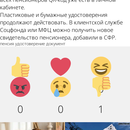
кабинете.
Пластиковые и бумажные удостоверения
продолжают действовать. В клиентской службе
Соцфонда или МФЦ можно получить новое
свидетельство пенсионера, добавили в СФР.
пенсия
удостоверение
документ
Палец
Лайк!
Дикий
вверх!
смех!
Агрессия!
Грусть :
Палец
0
0
0
(
вниз!
0
0
1