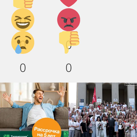
Дикий
Агрессия!
0
0
смех!
Грусть :(
Палец
0
0
вниз!
0
0