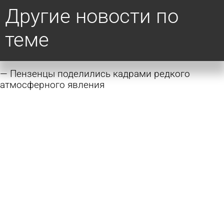
Другие новости по
теме
Пензенцы поделились кадрами редкого
атмосферного явления
3 февраля 2026 09:23
Из жизни
Объяснены причины ежедневных оповещений
о беспилотной опасности
11 декабря 2025 17:57
Общество
Сажайте в эти дни: назван подробный лунный
календарь дачника на ноябрь
5 ноября 2025 15:22
Полезное