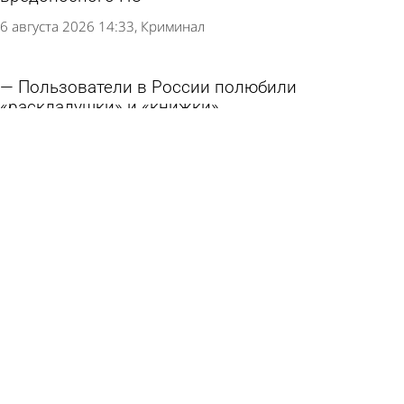
6 августа 2026 14:33
Криминал
Пользователи в России полюбили
«раскладушки» и «книжки»
5 августа 2026 16:29
Общество
Россиянам дали рекомендации для
безопасного входа в кабинет банка через
браузер
5 августа 2026 11:17
В стране и мире
Названо запрещенное место для установки
интернет-роутера
4 августа 2026 16:39
В стране и мире