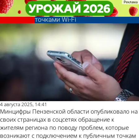
Общество
Общество
Минцифры просит сообщать о
Минцифры просит сообщать о
Другие новости по
Погода и курсы
проблемах с публичными
проблемах с публичными
точками Wi-Fi
точками Wi-Fi
теме
валют в Пензе
4 августа 2025, 14:41
Минцифры Пензенской области опубликовало на
своих страницах в соцсетях обращение к
жителям региона по поводу проблем, которые
возникают с подключением к публичным точкам