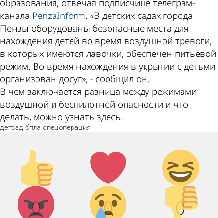
образования, отвечая подписчице телеграм-
канала
PenzaInform
. «В детских садах города
Пензы оборудованы безопасные места для
нахождения детей во время воздушной тревоги,
в которых имеются лавочки, обеспечен питьевой
режим. Во время нахождения в укрытии с детьми
организован досуг», - сообщил он.
В чем заключается разница между режимами
воздушной и беспилотной опасности и что
делать, можно узнать здесь.
детсад
бпла
спецоперация
Палец
Лайк!
Дикий
вверх!
смех!
Агрессия!
Грусть :(
Палец
0
0
0
вниз!