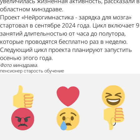
увеличилась жизненная активность, рассказали в
областном минздраве.
Проект «Нейрогимнастика - зарядка для мозга»
стартовал в сентябре 2024 года. Цикл включает 9
занятий длительностью от часа до полутора,
которые проводятся бесплатно раз в неделю.
Следующий цикл проекта планируют запустить
осенью этого года.
Фото минздрава.
пенсионер
старость
обучение
Палец
Лайк!
Дикий
вверх!
смех!
Агрессия!
Грусть :
Палец
0
0
0
(
вниз!