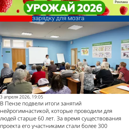
Общество
Общество
75 пензенцев улучшили
75 пензенцев улучшили
Другие новости по
Погода и курсы
психическое здоровье, делая
психическое здоровье, делая
зарядку для мозга
зарядку для мозга
теме
валют в Пензе
3 апреля 2026, 19:05
В Пензе подвели итоги занятий
нейрогимнастикой, которые проводили для
людей старше 60 лет. За время существования
проекта его участниками стали более 300