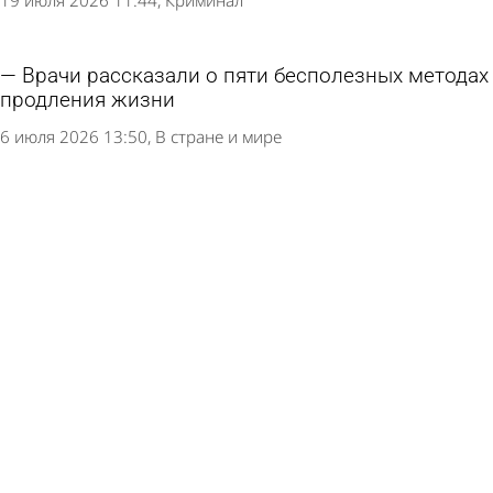
19 июля 2026 11:44
Криминал
Врачи рассказали о пяти бесполезных методах
продления жизни
6 июля 2026 13:50
В стране и мире
В российских вузах захотели ввести новые
обязательные предметы
30 июня 2026 12:41
В стране и мире
Россиян предупредили о подводных камнях
договора пожизненной ренты
26 июня 2026 14:11
В стране и мире
Французский пенсионер на радостях от