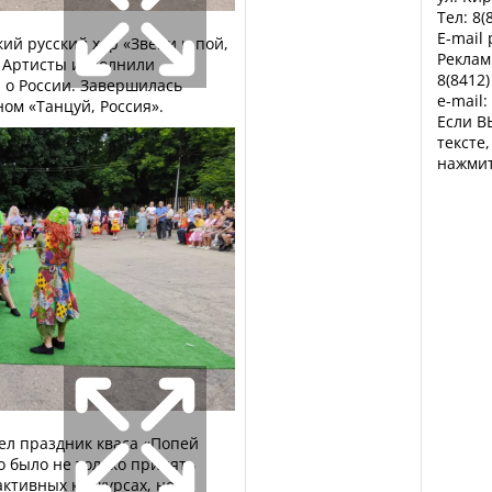
Тел: 8(
E-mail
ий русский хор «Звени и пой,
Реклам
. Артисты исполнили
8(8412)
 о России. Завершилась
e-mail:
м «Танцуй, Россия».
Если В
тексте
нажмит
ел праздник кваса «Попей
но было не только принять
активных конкурсах, но и