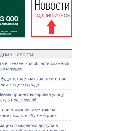
дние новости
ста в Пензенской области окажется
во и жарко
 будут штрафовать за отсутствие
ний ко Дню города
Пензы проинспектировал улицу
скую после жалоб
торию жизни» отметили за
ение школы в «Лугометрии»
ацию о закрытии доступа в
и для детей прокомментировали