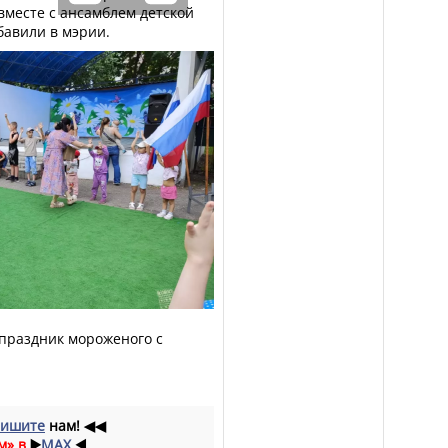
вместе с ансамблем детской
бавили в мэрии.
 праздник мороженого с
ишите
нам!
◀◀
м» в
▶️
MAX
◀️