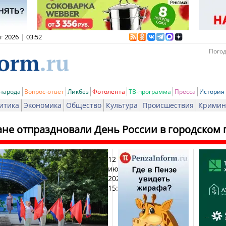
вг 2026
|
03:52
Погод
 народа
Вопрос-ответ
Ликбез
Фотолента
ТВ-программа
Пресса
История
итика
Экономика
Общество
Культура
Происшествия
Кримин
ане отпраздновали День России в городском 
12
Печат
июня
2025,
15:01