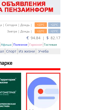
o
o
а | Сегодня | Дождь |
+23
C
+22
C
o
o
Завтра | Дождь |
+22
C
+21
C
€
$
94.84 |
82.17
Афиша
Полезное
Гороскоп
Гостевая
ал
Спорт
Из жизни
Учеба
парке
ь