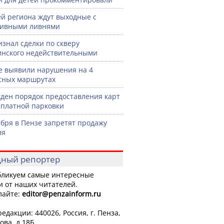
й региона ждут выходные с
сивными ливнями
изнал сделки по скверу
нского недействительными
е выявили нарушения на 4
сных маршрутах
ден порядок предоставления карт
сплатной парковки
ября в Пензе запретят продажу
ля
ный репортер
ликуем самые интересные
и от наших читателей.
лайте:
editor
@penzainform.ru
едакции: 440026, Россия, г. Пенза,
ова, д.18Б.