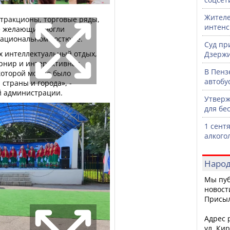
Жителе
ттракционы, торговые ряды,
интен
се желающие могли
национальном костюме.
Суд пр
 интеллектуальный отдых,
Дзержи
рнир и интерактивная
В Пенз
 которой можно было
автобу
страны и города», -
й администрации.
Утверж
для бе
1 сент
алкого
Народ
Мы пуб
новост
Присы
Адрес р
ул. Кир