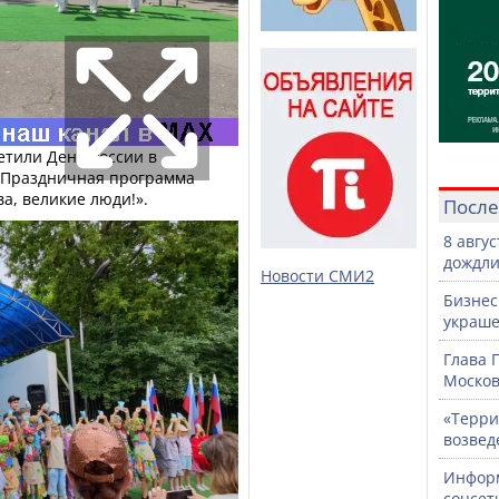
етили День России в
. Праздничная программа
ва, великие люди!».
После
8 авгу
дождли
Новости СМИ2
Бизнес
украше
Глава 
Москов
«Терри
возвед
Информ
соцсет