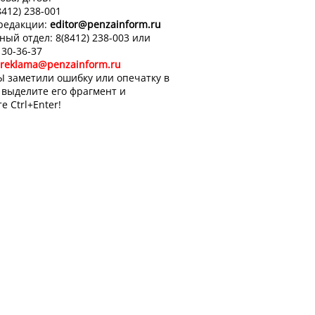
8412) 238-001
 редакции:
editor
@penzainform.ru
ный отдел: 8(8412) 238-003 или
 30-36-37
reklama@penzainform.ru
Ы заметили ошибку или опечатку в
, выделите его фрагмент и
е Ctrl+Enter!