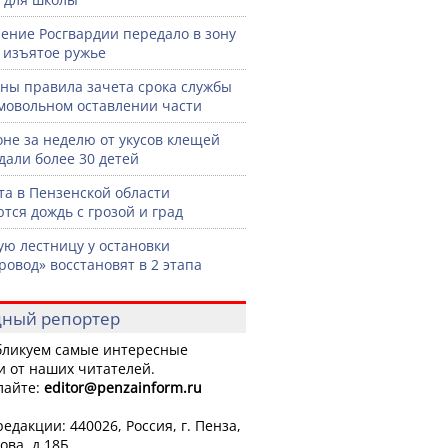
ение Росгвардии передало в зону
 изъятое ружье
ны правила зачета срока службы
мовольном оставлении части
оне за неделю от укусов клещей
дали более 30 детей
ста в Пензенской области
тся дождь с грозой и град
ую лестницу у остановки
ровод» восстановят в 2 этапа
ный репортер
ликуем самые интересные
и от наших читателей.
лайте:
editor
@penzainform.ru
едакции: 440026, Россия, г. Пенза,
ова, д.18Б.