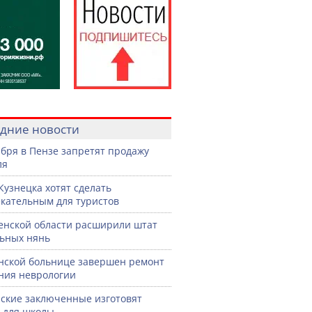
дние новости
ября в Пензе запретят продажу
ля
Кузнецка хотят сделать
кательным для туристов
енской области расширили штат
ьных нянь
нской больнице завершен ремонт
ния неврологии
ские заключенные изготовят
 для школы