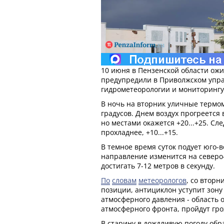
10 июня в Пензенской области ожи
предупредили в Приволжском упр
гидрометеорологии и мониторинг
В ночь на вторник уличные термом
градусов. Днем воздух прогреется в
но местами окажется +20...+25. Сл
прохладнее, +10...+15.
В темное время суток подует юго-
направление изменится на северо
достигать 7-12 метров в секунду.
По
словам
метеорологов
, со вторн
позиции, антициклон уступит зон
атмосферного давления - область 
атмосферного фронта, пройдут гро
В старину в дождливую погоду об