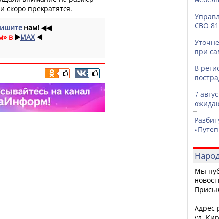
ки скоро прекратятся.
Управл
СВО 81
ишите
нам!
◀◀
м» в
▶️
MAX
◀️
Уточне
при са
В реги
постра
7 авгу
ожидаю
Разбит
«Путеп
Народ
Мы пуб
новост
Присы
Адрес р
ул. Кир