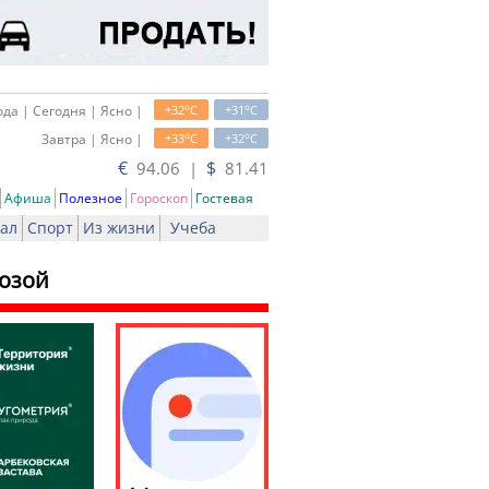
o
o
да | Сегодня | Ясно |
+32
C
+31
C
o
o
Завтра | Ясно |
+33
C
+32
C
€
$
94.06 |
81.41
Афиша
Полезное
Гороскоп
Гостевая
ал
Спорт
Из жизни
Учеба
розой
ь