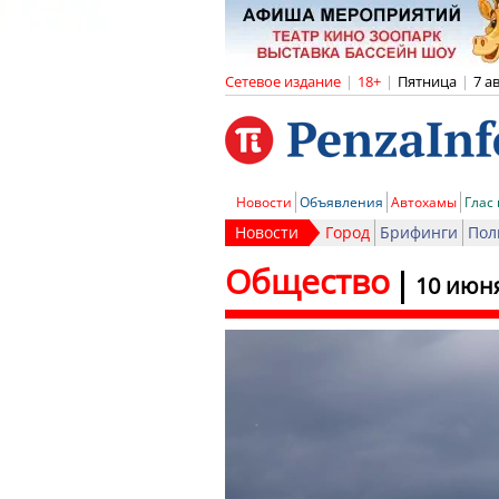
Сетевое издание
|
18+
|
Пятница
|
7 а
Новости
Объявления
Автохамы
Глас
Новости
Город
Брифинги
Пол
Общество
10 июн