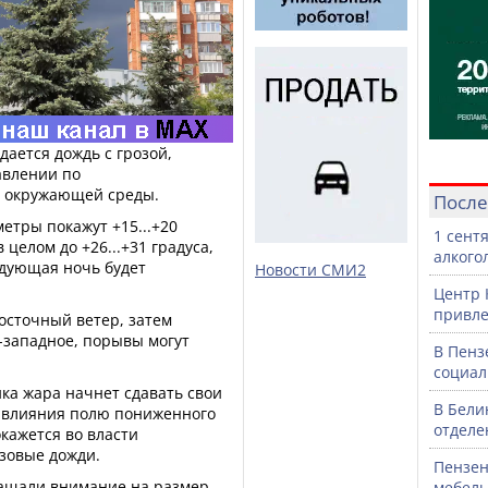
дается дождь с грозой,
авлении по
у окружающей среды.
После
етры покажут +15...+20
1 сент
 целом до +26...+31 градуса,
алкого
едующая ночь будет
Новости СМИ2
Центр 
привле
восточный ветер, затем
-западное, порывы могут
В Пенз
социал
ика жара начнет сдавать свои
В Бели
у влияния полю пониженного
отделе
окажется во власти
зовые дожди.
Пензен
ращали внимание на размер
мебель