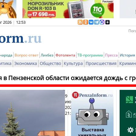
вг 2026
|
12:53
Пого
 народа
Вопрос-ответ
Ликбез
Фотолента
ТВ-программа
Пресса
История
итика
Экономика
Общество
Культура
Происшествия
Кримин
я в Пензенской области ожидается дождь с г
9
Печат
июня
2025,
21:10