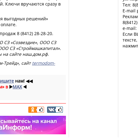
ей. Ключи вручаются сразу в
Тел: 8(
E-mail
Реклам
емя выгодных решений»
8(8412)
 оплате.
e-mail:
родаж 8 (8412) 28-28-20.
Если В
тексте
О СЗ «Созвездие», ООО СЗ
нажмит
 ООО СЗ «Строймашкапитал».
 на сайте наш.дом.рф.
м-Трейд», сайт
termodom-
ишите
нам!
◀◀
м» в
▶️
MAX
◀️