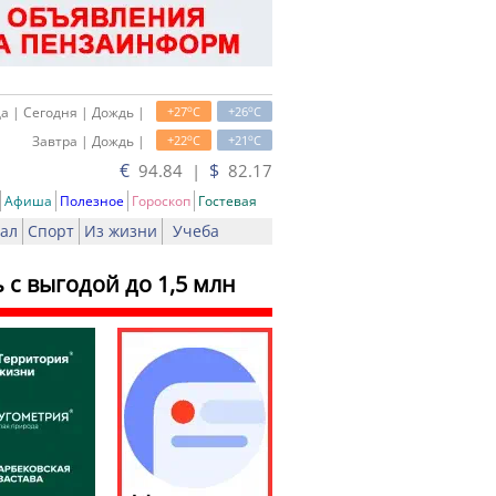
o
o
а | Сегодня | Дождь |
+27
C
+26
C
o
o
Завтра | Дождь |
+22
C
+21
C
€
$
94.84 |
82.17
Афиша
Полезное
Гороскоп
Гостевая
ал
Спорт
Из жизни
Учеба
с выгодой до 1,5 млн