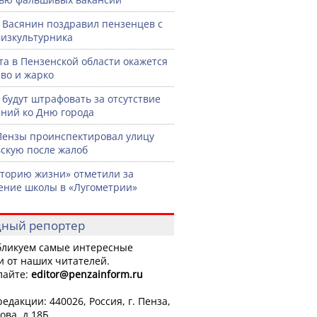
 Васянин поздравил пензенцев с
изкультурника
ста в Пензенской области окажется
во и жарко
 будут штрафовать за отсутствие
ний ко Дню города
Пензы проинспектировал улицу
скую после жалоб
торию жизни» отметили за
ение школы в «Лугометрии»
ный репортер
ликуем самые интересные
и от наших читателей.
лайте:
editor
@penzainform.ru
едакции: 440026, Россия, г. Пенза,
ова, д.18Б.