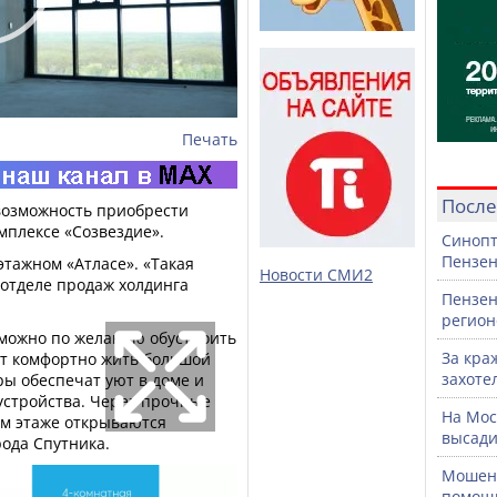
Печать
После
возможность приобрести
мплексе «Созвездие».
Синопт
Пензен
этажном «Атласе». «Такая
Новости СМИ2
в отделе продаж холдинга
Пензен
регион
можно по желанию обустроить
За кра
лят комфортно жить большой
захоте
ры обеспечат уют в доме и
устройства. Через прочные
На Мос
-м этаже открываются
высади
ода Спутника.
Мошенн
помощ