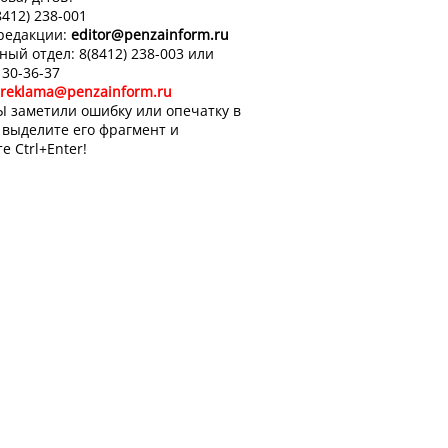
8412) 238-001
 редакции:
editor
@penzainform.ru
ный отдел: 8(8412) 238-003 или
 30-36-37
reklama@penzainform.ru
Ы заметили ошибку или опечатку в
, выделите его фрагмент и
е Ctrl+Enter!