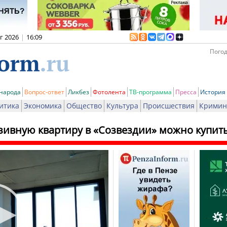
вг 2026
|
16:09
Погод
 народа
Вопрос-ответ
Ликбез
Фотолента
ТВ-программа
Пресса
История
итика
Экономика
Общество
Культура
Происшествия
Кримин
ивную квартиру в «Созвездии» можно купить 