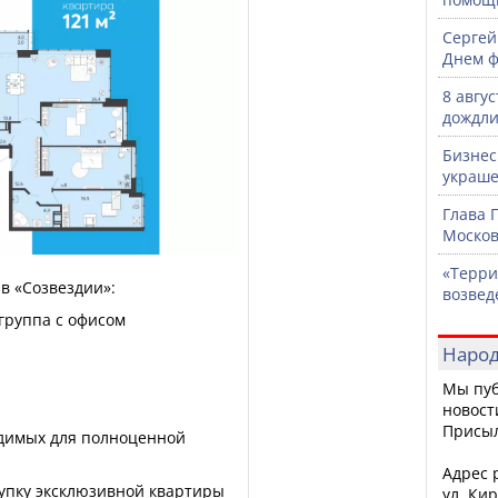
Сергей
Днем ф
8 авгу
дождли
Бизнес
украше
Глава 
Москов
«Терри
в «Созвездии»:
возвед
группа с офисом
Народ
;
Мы пуб
новост
Присы
одимых для полноценной
Адрес р
окупку эксклюзивной квартиры
ул. Кир