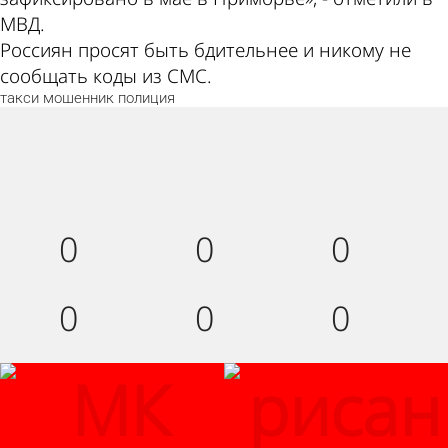
МВД.
Россиян просят быть бдительнее и никому не
сообщать коды из СМС.
такси
мошенник
полиция
Палец
Лайк!
Дикий
вверх!
смех!
Агрессия!
Грусть :
Палец
0
0
0
(
вниз!
0
0
0