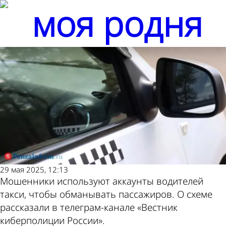
Общество
Общество
Полицейские предупредили
Полицейские предупредили
Другие новости по
Погода и курсы
клиентов такси о
клиентов такси о
мошенничествах
мошенничествах
теме
валют в Пензе
29 мая 2025, 12:13
Мошенники используют аккаунты водителей
такси, чтобы обманывать пассажиров. О схеме
рассказали в телеграм-канале «Вестник
киберполиции России».