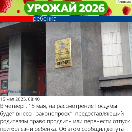
Общество
Общество
Отпуск предлагают перенести
Отпуск предлагают перенести
Другие новости
Погода и курсы
или продлить при болезни
или продлить при болезни
ребенка
ребенка
по теме
валют в Пензе
15 мая 2025, 08:40
В четверг, 15 мая, на рассмотрение Госдумы
будет внесен законопроект, предоставляющий
родителям право продлить или перенести отпуск
при болезни ребенка. Об этом сообщил депутат