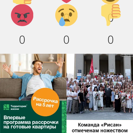
Агрессия!
Грусть :(
Палец
0
0
0
вниз!
0
0
0