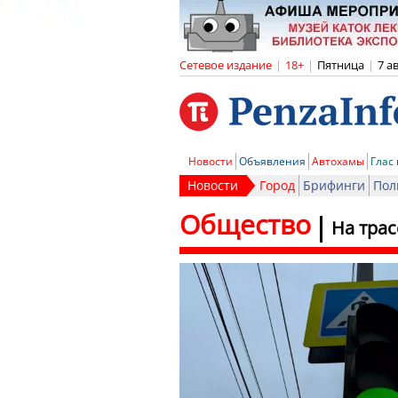
Сетевое издание
|
18+
|
Пятница
|
7 а
Новости
Объявления
Автохамы
Глас
Новости
Город
Брифинги
Пол
Общество
На трас