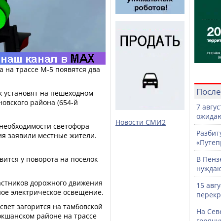
а на трассе М-5 появятся два
После
к установят на пешеходном
новского района (654-й
7 авгу
ожидаю
Новости СМИ2
 необходимости светофора
Разбит
ия заявили местные жители.
«Путеп
вится у поворота на поселок
В Пенз
нужда
астников дорожного движения
15 авг
ное электрическое освещение.
перекр
 свет загорится на тамбовской
На Сев
Мокшанском районе на трассе
горячу