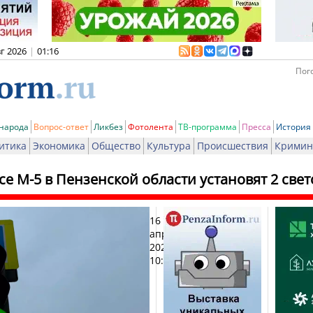
вг 2026
|
01:16
Пого
 народа
Вопрос-ответ
Ликбез
Фотолента
ТВ-программа
Пресса
История
итика
Экономика
Общество
Культура
Происшествия
Кримин
се М-5 в Пензенской области установят 2 све
16
Печа
апреля
2025,
10:48