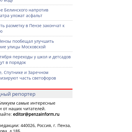
ре Белинского напротив
атра уложат асфальт
ть разметку в Пензе закончат к
рю
Пензы пообещал улучшить
ние улицы Московской
нтября переходы у школ и детсадов
ут в порядок
е, Спутнике и Заречном
изируют часть светофоров
ный репортер
ликуем самые интересные
и от наших читателей.
лайте:
editor
@penzainform.ru
едакции: 440026, Россия, г. Пенза,
ова, д.18Б.