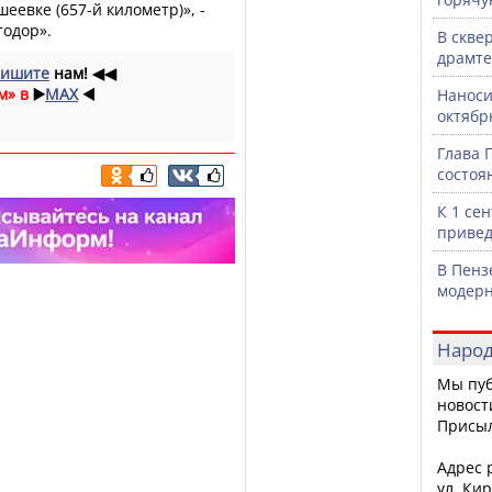
шеевке (657-й километр)», -
одор».
В скве
драмте
ишите
нам!
◀◀
м» в
▶️
MAX
◀️
Наноси
октяб
Глава 
состоя
К 1 се
привед
В Пенз
модерн
Народ
Мы пуб
новост
Присы
Адрес р
ул. Кир