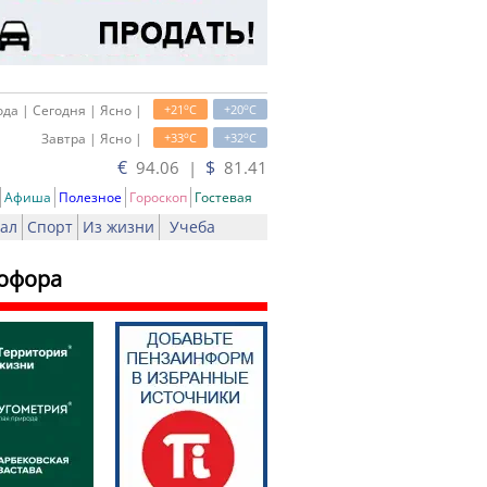
o
o
да | Сегодня | Ясно |
+21
C
+20
C
o
o
Завтра | Ясно |
+33
C
+32
C
€
$
94.06 |
81.41
Афиша
Полезное
Гороскоп
Гостевая
ал
Спорт
Из жизни
Учеба
тофора
ть