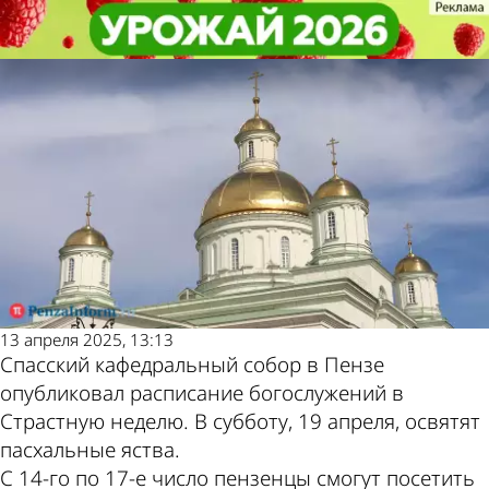
Общество
Общество
Стало известно время освящения
Стало известно время освящения
Другие новости по
Погода и курсы
пасхальных куличей и яиц
пасхальных куличей и яиц
теме
валют в Пензе
13 апреля 2025, 13:13
Спасский кафедральный собор в Пензе
опубликовал расписание богослужений в
Страстную неделю. В субботу, 19 апреля, освятят
пасхальные яства.
С 14-го по 17-е число пензенцы смогут посетить