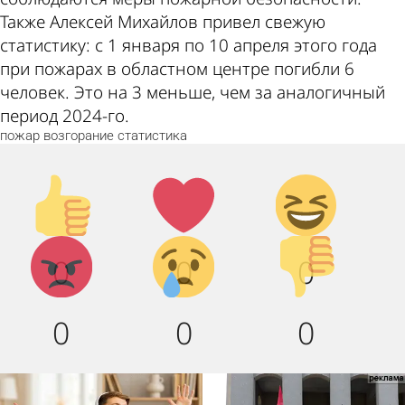
Также Алексей Михайлов привел свежую
статистику: с 1 января по 10 апреля этого года
при пожарах в областном центре погибли 6
человек. Это на 3 меньше, чем за аналогичный
период 2024-го.
пожар
возгорание
статистика
Палец
Лайк!
Дикий
вверх!
смех!
Агрессия!
Грусть
Палец
0
0
0
:(
вниз!
0
0
0