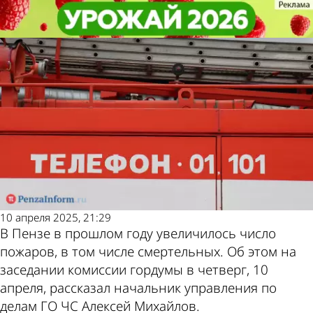
Общество
Общество
В Пензе выросло число
В Пензе выросло число
Другие новости по
Погода и курсы
смертельных пожаров
смертельных пожаров
теме
валют в Пензе
10 апреля 2025, 21:29
В Пензе в прошлом году увеличилось число
пожаров, в том числе смертельных. Об этом на
заседании комиссии гордумы в четверг, 10
апреля, рассказал начальник управления по
делам ГО ЧС Алексей Михайлов.